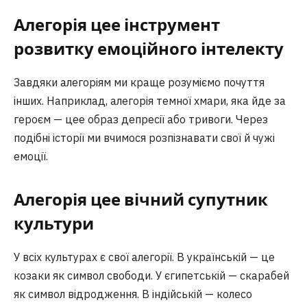
Алегорія цее інструмент
розвитку емоційного інтелекту
Завдяки алегоріям ми краще розуміємо почуття
інших. Наприклад, алегорія темної хмари, яка йде за
героєм — цее образ депресії або тривоги. Через
подібні історії ми вчимося розпізнавати свої й чужі
емоції.
Алегорія цее вічний супутник
культури
У всіх культурах є свої алегорії. В українській — це
козаки як символ свободи. У єгипетській — скарабей
як символ відродження. В індійській — колесо