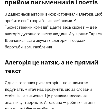
прийом письменників і поетів
З давніх часів автори використовували алегорії, щоб
зробити свої твори більш глибокими. У
“Божественній комедії” Данте весь сюжет — цее
алегорія духовного шляху людини. А у віршах Тараса
Шевченка часто звучать алегоричні образи
боротьби, волі, гноблення.
Алегорія це натяк, а не прямий
текст
Одна з головних рис алегорії — вона вимагає
подумати. Читач має зрозуміти, що за словами
стоїть інше значення. Це розвиває мислення,
аналітику, творчість. А головне — робить читання