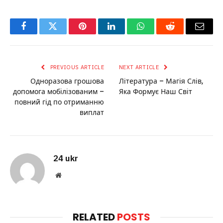
Facebook
Twitter
Pinterest
LinkedIn
WhatsApp
Reddit
Email
PREVIOUS ARTICLE
NEXT ARTICLE
Одноразова грошова
Література – Магія Слів,
допомога мобілізованим –
Яка Формує Наш Світ
повний гід по отриманню
виплат
24 ukr
Website
RELATED
POSTS