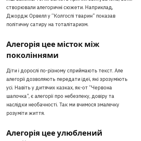
створювали алегоричні сюжети. Наприклад,
Джордж Орвелл у “Колгоспі тварин” показав
політичну сатиру на тоталітаризм.
Алегорія цее місток між
поколіннями
Діти і дорослі по-різному сприймають текст. Але
алегорії дозволяють передати ідеї, які зрозуміють
усі. Навіть у дитячих казках, як-от “Червона
шапочка”, є алегорії про небезпеку, довіру та
наслідки необачності. Так ми вчимося змалечку
розуміти життя.
Алегорія цее улюблений