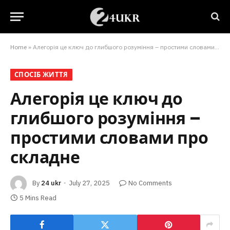
Home
»
Алегорія це ключ до глибшого розуміння – простими словами про складне
СПОСІБ ЖИТТЯ
Алегорія це ключ до
глибшого розуміння –
простими словами про
складне
By
24 ukr
July 27, 2025
No Comments
5 Mins Read