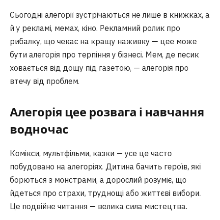
Сьогодні алегорії зустрічаються не лише в книжках, а
й у рекламі, мемах, кіно. Рекламний ролик про
рибалку, що чекає на кращу наживку — цее може
бути алегорія про терпіння у бізнесі. Мем, де песик
ховається від дощу під газетою, — алегорія про
втечу від проблем.
Алегорія цее розвага і навчання
водночас
Комікси, мультфільми, казки — усе це часто
побудовано на алегоріях. Дитина бачить героїв, які
борються з монстрами, а дорослий розуміє, що
йдеться про страхи, труднощі або життєві вибори.
Це подвійне читання — велика сила мистецтва.