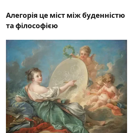
Алегорія це міст між буденністю
та філософією