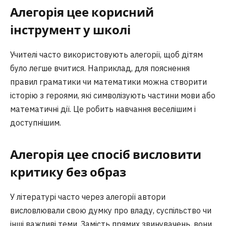
Алегорія цее корисний
інструмент у школі
Учителі часто використовують алегорії, щоб дітям
було легше вчитися. Наприклад, для пояснення
правил граматики чи математики можна створити
історію з героями, які символізують частини мови або
математичні дії. Це робить навчання веселішим і
доступнішим.
Алегорія цее спосіб висловити
критику без образ
У літературі часто через алегорії автори
висловлювали свою думку про владу, суспільство чи
інші важливі теми. Замість прямих звинувачень, вони