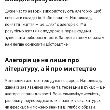
Дуже часто автори використовують алегорію, щоб
пояснити складні ідеї або поняття. Наприклад,
поняття “життя — це шлях” є алегорією. Ми
розуміємо життя як подорож із перешкодами,
зупинками, вибором дороги. Завдяки таким образам
нам легше осмислити абстрактне.
Алегорія це не лише про
літературу, а й про мистецтво
У живописі алегорії теж дуже поширені. Наприклад,
жінка із зав’язаними очима та терезами в руках — це
алегорія справедливості. Вона символізує чесність,
рівновагу, неупередженість. І навіть у скульптурах
чи фресках ми можемо знайти ці глибокі образи.