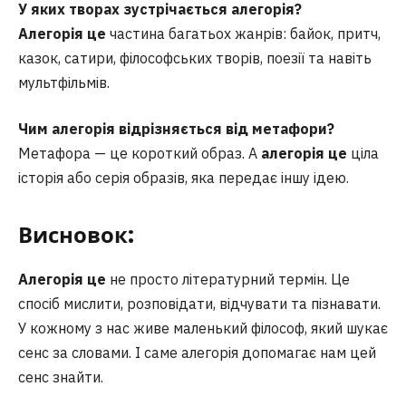
У яких творах зустрічається алегорія?
Алегорія це
частина багатьох жанрів: байок, притч,
казок, сатири, філософських творів, поезії та навіть
мультфільмів.
Чим алегорія відрізняється від метафори?
Метафора — це короткий образ. А
алегорія це
ціла
історія або серія образів, яка передає іншу ідею.
Висновок
:
Алегорія це
не просто літературний термін. Це
спосіб мислити, розповідати, відчувати та пізнавати.
У кожному з нас живе маленький філософ, який шукає
сенс за словами. І саме алегорія допомагає нам цей
сенс знайти.