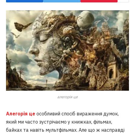
алегорія це
Алегорія це
особливий спосіб вираження думок,
який ми часто зустрічаємо у книжках, фільмах,
байках та навіть мультфільмах. Але що ж насправді