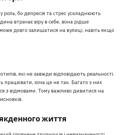
у роль, бо депресія та стрес ускладнюють
дина втрачає віру в себе, вона рідше
може довго залишатися на вулиці, навіть якщо
отипів, які не завжди відповідають реальності.
ть працювати, хоча це не так. Багато з них
ся з відмовами. Тому важливо дивитися на
исновків.
сякденного життя
ичай сповнене труднощів і невизначеності.