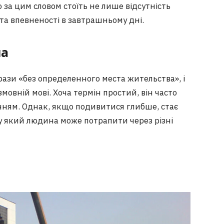
 за цим словом стоїть не лише відсутність
 та впевненості в завтрашньому дні.
на
рази «без определенного места жительства», і
мовній мові. Хоча термін простий, він часто
нням. Однак, якщо подивитися глибше, стає
, у який людина може потрапити через різні