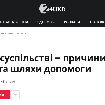
НЬ НАРОДЖЕННЯ
ЗДОРОВ’Я
РОЗВАГИ
ТЕХНОЛО
я та шляхи допомоги
суспільстві – причини
 та шляхи допомоги
 Mins Read
est