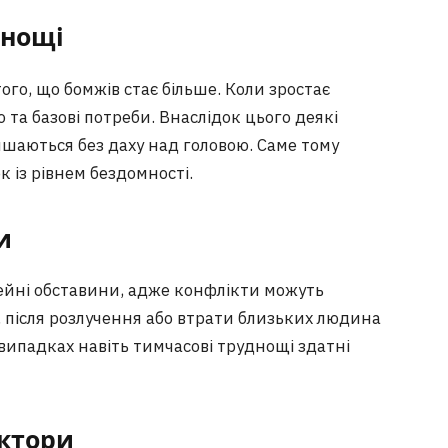
днощі
ого, що бомжів стає більше. Коли зростає
 та базові потреби. Внаслідок цього деякі
ишаються без даху над головою. Саме тому
к із рівнем бездомності.
и
мейні обставини, адже конфлікти можуть
, після розлучення або втрати близьких людина
випадках навіть тимчасові труднощі здатні
актори