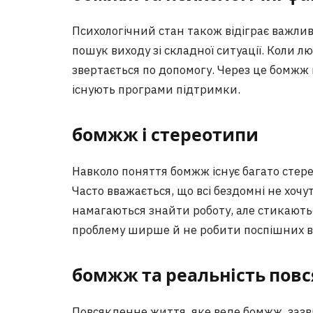
Психологічний стан також відіграє важлив
пошук виходу зі складної ситуації. Коли лю
звертається по допомогу. Через це бомжж 
існують програми підтримки.
бомжж і стереотипи
Навколо поняття бомжж існує багато стере
Часто вважається, що всі бездомні не хочу
намагаються знайти роботу, але стикають
проблему ширше й не робити поспішних в
бомжж та реальність пов
Повсякденне життя, яке веде бомжж, зазв