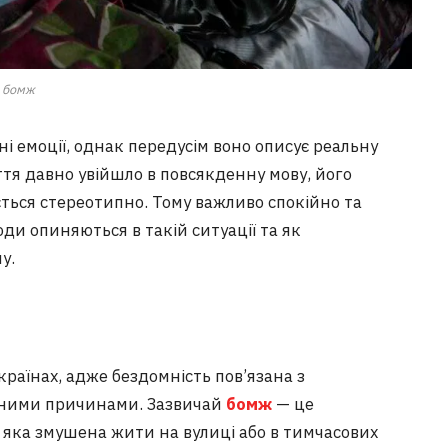
бомж
ні емоції, однак передусім воно описує реальну
ття давно увійшло в повсякденну мову, його
ться стереотипно. Тому важливо спокійно та
юди опиняються в такій ситуації та як
у.
країнах, адже бездомність пов’язана з
ьними причинами. Зазвичай
бомж
— це
 яка змушена жити на вулиці або в тимчасових