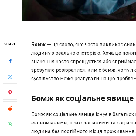
Бомж
— це слово, яке часто викликає силь
SHARE
людину з реальною історією. Хоча це поня
значення часто спрощується або сприймає
зрозуміло розібратися, ким є бомж, чому л
суспільство може реагувати на цю проблем
Бомж як соціальне явище
Бомж як соціальне явище існує в багатьох 
економічними, психологічними та соціал
людина без постійного місця проживання,