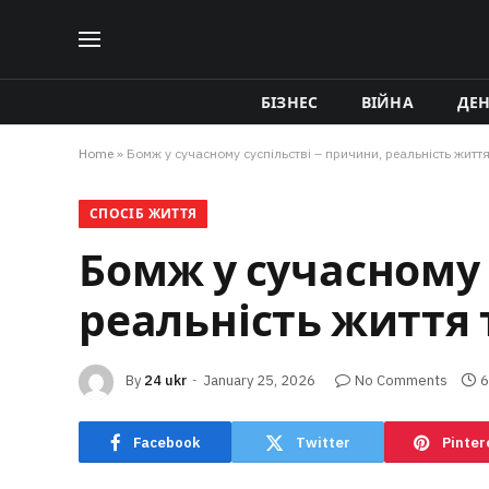
БІЗНЕС
ВІЙНА
ДЕ
Home
»
Бомж у сучасному суспільстві – причини, реальність житт
СПОСІБ ЖИТТЯ
Бомж у сучасному 
реальність життя
By
24 ukr
January 25, 2026
No Comments
6
Facebook
Twitter
Pinter