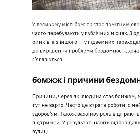
У великому місті бомжж стає помітним еле
часто перебувають у публічних місцях. З од
ринків, а з іншого — у підземних перехода
до вирішення проблеми бездомності, хоча
з’являються.
бомжж і причини бездомн
Причини, через які людина стає бомжем, 
тут не варто. Часто це втрата роботи, сім
здоров’ям. Також важливу роль відіграють 
підтримки. У результаті навіть відповід
вулиці.