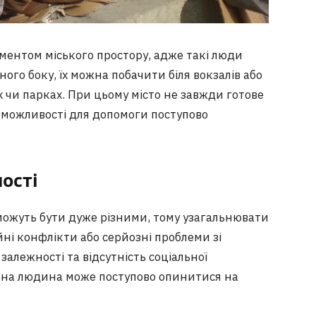
ментом міського простору, адже такі люди
ного боку, їх можна побачити біля вокзалів або
х чи парках. При цьому місто не завжди готове
 можливості для допомоги поступово
ості
можуть бути дуже різними, тому узагальнювати
ейні конфлікти або серйозні проблеми зі
залежності та відсутність соціальної
альна людина може поступово опинитися на