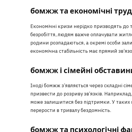
бомжж та економічні тру
Економічні кризи нерідко призводять до т
безробіття, людям важче оплачувати житло
родини розпадаються, а окремі особи зал
економічна стабільність має прямий зв’язо
бомжж і сімейні обставин
Іноді бомжж з’являється через складні сі
призвести до розриву зв’язків. Наприклад
може залишитися без підтримки. У таких 
перерости в тривалу бездомність.
бомжж та психологічні ф