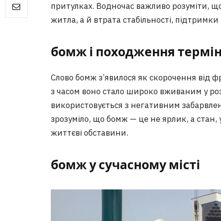
притулках. Водночас важливо розуміти, що
житла, а й втрата стабільності, підтримки
бомж і походження термі
Слово бомж з’явилося як скорочення від ф
з часом воно стало широко вживаним у роз
використовується з негативним забарвле
зрозуміло, що бомж — це не ярлик, а стан
життєві обставини.
бомж у сучасному місті