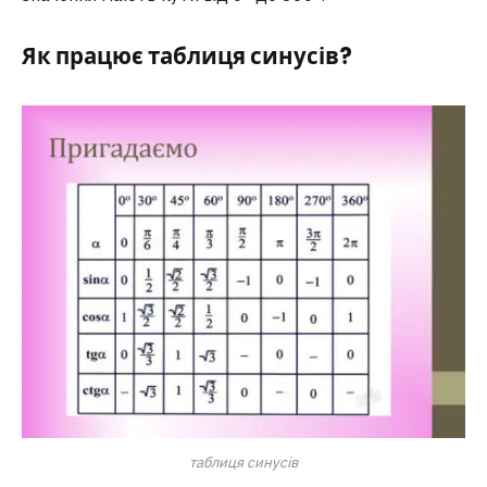
Як працює таблиця синусів?
таблиця синусів