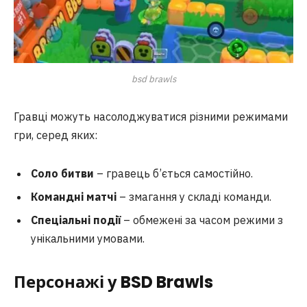
bsd brawls
Гравці можуть насолоджуватися різними режимами
гри, серед яких:
Соло битви
– гравець б’ється самостійно.
Командні матчі
– змагання у складі команди.
Спеціальні події
– обмежені за часом режими з
унікальними умовами.
Персонажі у BSD Brawl
s