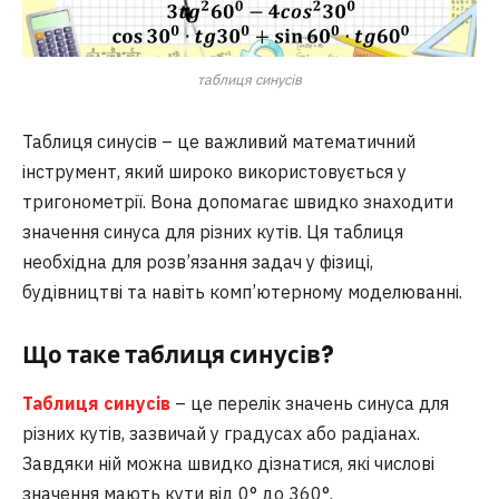
таблиця синусів
Таблиця синусів – це важливий математичний
інструмент, який широко використовується у
тригонометрії. Вона допомагає швидко знаходити
значення синуса для різних кутів. Ця таблиця
необхідна для розв’язання задач у фізиці,
будівництві та навіть комп’ютерному моделюванні.
Що таке таблиця синусів?
Таблиця синусів
– це перелік значень синуса для
різних кутів, зазвичай у градусах або радіанах.
Завдяки ній можна швидко дізнатися, які числові
значення мають кути від 0° до 360°.