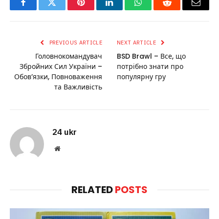
Facebook
Twitter
Pinterest
LinkedIn
WhatsApp
Reddit
Email
PREVIOUS ARTICLE
NEXT ARTICLE
Головнокомандувач
BSD Brawl – Все, що
Збройних Сил України –
потрібно знати про
Обов’язки, Повноваження
популярну гру
та Важливість
24 ukr
Website
RELATED
POSTS