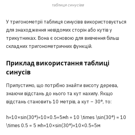
таблиця синусівв
У тригонометрії таблиця синусівв використовується
для знаходження невідомих сторін або кутів у
трикутниках. Вона є основою для вивчення більш
складних тригонометричних функцій.
Приклад використання таблиці
синусів
Припустимо, що потрібно знайти висоту дерева,
знаючи відстань до нього та кут нахилу. Якщо
відстань становить 10 метрів, а кут – 30°, то:
h=10×sin⁡(30°)=10×0.5=5мh = 10 \times \sin(30°) = 10
\times 0.5 = 5 мh=10×sin(30°)=10×0.5=5м