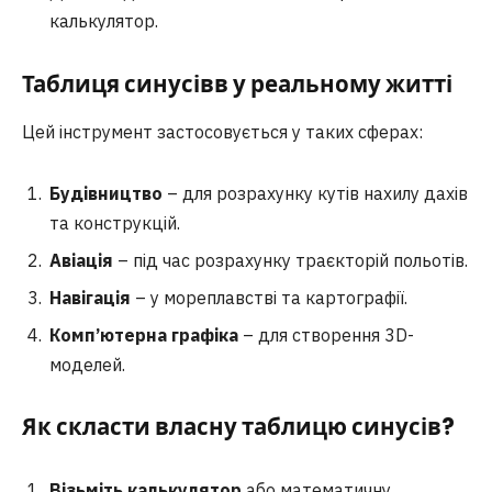
калькулятор.
Таблиця синусі
в
в у реальному житті
Цей інструмент застосовується у таких сферах:
Будівництво
– для розрахунку кутів нахилу дахів
та конструкцій.
Авіація
– під час розрахунку траєкторій польотів.
Навігація
– у мореплавстві та картографії.
Комп’ютерна графіка
– для створення 3D-
моделей.
Як скласти власну таблицю синусів?
Візьміть калькулятор
або математичну