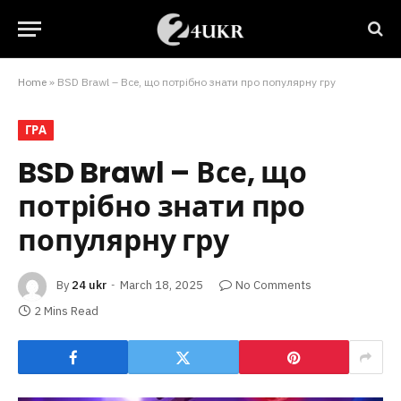
Home
»
BSD Brawl – Все, що потрібно знати про популярну гру
ГРА
BSD Brawl – Все, що
потрібно знати про
популярну гру
By
24 ukr
March 18, 2025
No Comments
2 Mins Read