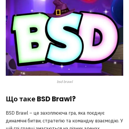
bsd brawl
Що таке BSD Brawl?
BSD Brawl – це захоплююча гра, яка поєднує
динамічні битви, стратегію та командну взаємодію. У
цій грі гравці змагаються на різних аренах,