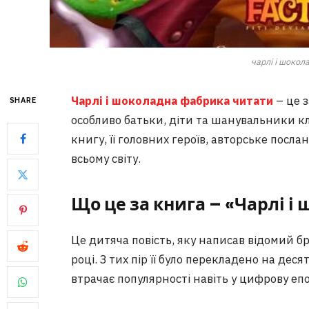
чарлі і шокол
Чарлі і шоколадна фабрика читати
– це з
SHARE
особливо батьки, діти та шанувальники кл
книгу, її головних героїв, авторське послан
всьому світу.
Що це за книга – «Чарлі 
Це дитяча повість, яку написав відомий 
році. З тих пір її було перекладено на дес
втрачає популярності навіть у цифрову епо