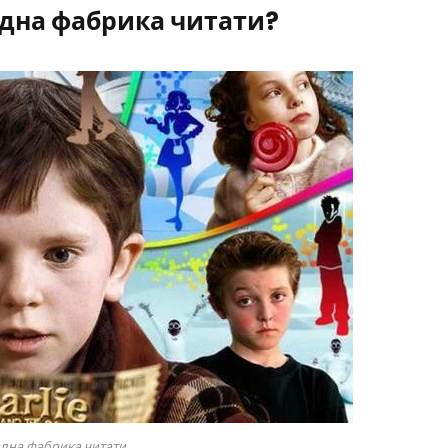
адна фабрика читати?
адна фабрика читати