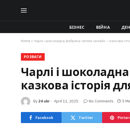
БІЗНЕС
ВІЙНА
ДЕ
Home
»
Чарлі і шоколадна фабрика читати онлайн – казкова істор
РОЗВАГИ
Чарлі і шоколадн
казкова історія дл
By
24 ukr
April 11, 2025
No Comments
5 Mi
Facebook
Twitter
Pinter