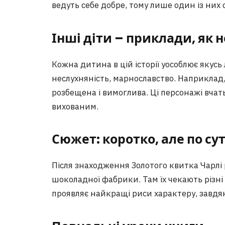
ведуть себе добре, тому лише один із них
Інші діти – приклади, як 
Кожна дитина в цій історії уособлює якусь 
неслухняність, марнославство. Наприклад, 
розбещена і вимоглива. Ці персонажі вчат
вихованим.
Сюжет: коротко, але по сут
Після знаходження Золотого квитка Чарлі 
шоколадної фабрики. Там їх чекають різні 
проявляє найкращі риси характеру, завдя