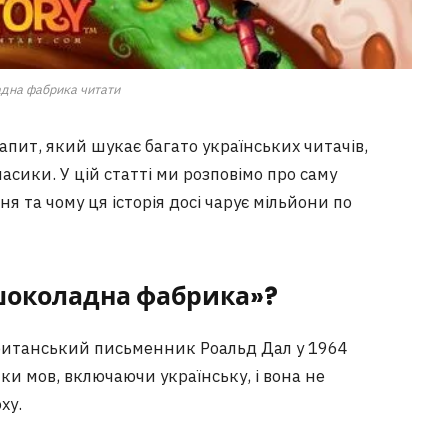
адна фабрика читати
апит, який шукає багато українських читачів,
асики. У цій статті ми розповімо про саму
ня та чому ця історія досі чарує мільйони по
і шоколадна фабрика»?
британський письменник Роальд Дал у 1964
ятки мов, включаючи українську, і вона не
ху.