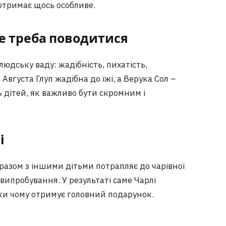
 отримає щось особливе.
не треба поводитися
людську ваду: жадібність, пихатість,
Августа Глуп жадібна до їжі, а Верука Сол –
ь дітей, як важливо бути скромним і
і
разом з іншими дітьми потрапляє до чарівної
випробування. У результаті саме Чарлі
ки чому отримує головний подарунок.