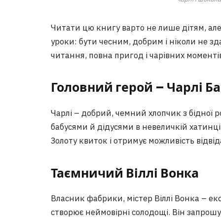
Читати цю книгу варто не лише дітям, але
уроки: бути чесним, добрим і ніколи не зда
читання, повна пригод і чарівних моменті
Головний герой – Чарлі Б
Чарлі – добрий, чемний хлопчик з бідної 
бабусями й дідусями в невеличкій хатинці
Золоту квиток і отримує можливість відві
Таємничий Віллі Вонка
Власник фабрики, містер Віллі Вонка – е
створює неймовірні солодощі. Він запрошує