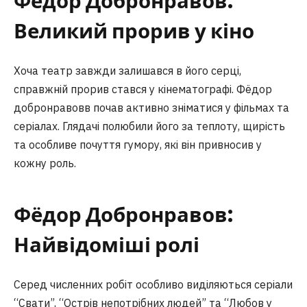
Фёдор Добронравов:
Великий прорив у кіно
Хоча театр завжди залишався в його серці,
справжній прорив стався у кінематографі. Фёдор
добронравовв почав активно зніматися у фільмах та
серіалах. Глядачі полюбили його за теплоту, щирість
та особливе почуття гумору, які він привносив у
кожну роль.
Фёдор Добронравов:
Найвідоміші ролі
Серед численних робіт особливо виділяються серіали
“Свати”, “Острів непотрібних людей” та “Любов у