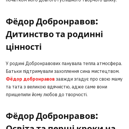
Фёдор Добронравов:
Дитинство та родинні
цінності
У родині Добронравових панувала тепла атмосфера.
Батьки підтримували захоплення сина мистецтвом.
Фёдор добронравов
завжди згадує про свою маму
та тата з великою вдячністю, адже саме вони
прищепили йому любов до творчості.
Фёдор Добронравов:
Освіта та перші кроки на