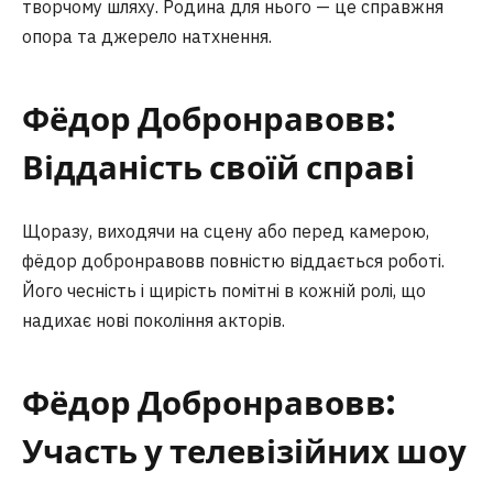
творчому шляху. Родина для нього — це справжня
опора та джерело натхнення.
Фёдор Добронравовв:
Відданість своїй справі
Щоразу, виходячи на сцену або перед камерою,
фёдор добронравовв повністю віддається роботі.
Його чесність і щирість помітні в кожній ролі, що
надихає нові покоління акторів.
Фёдор Добронравовв:
Участь у телевізійних шоу