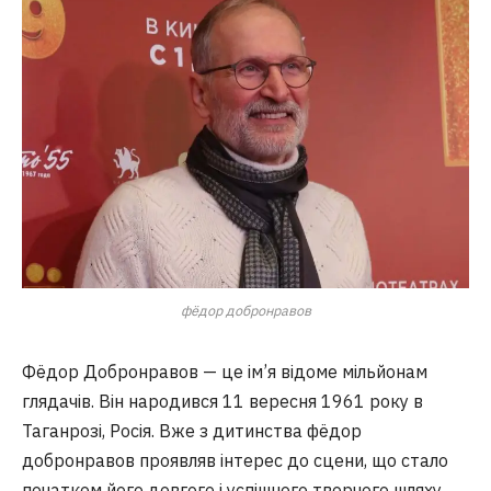
фёдор добронравов
Фёдор Добронравов — це ім’я відоме мільйонам
глядачів. Він народився 11 вересня 1961 року в
Таганрозі, Росія. Вже з дитинства фёдор
добронравов проявляв інтерес до сцени, що стало
початком його довгого і успішного творчого шляху.