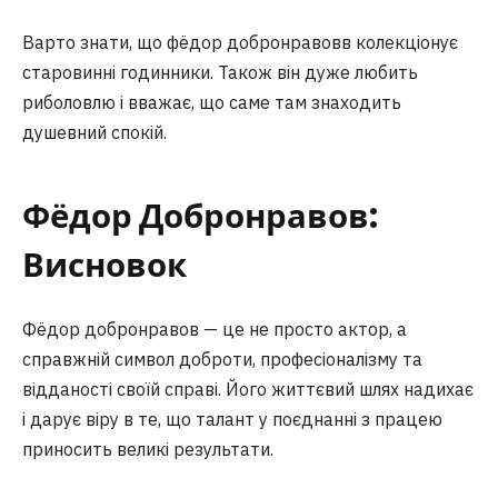
Варто знати, що фёдор добронравовв колекціонує
старовинні годинники. Також він дуже любить
риболовлю і вважає, що саме там знаходить
душевний спокій.
Фёдор Добронравов:
Висновок
Фёдор добронравов — це не просто актор, а
справжній символ доброти, професіоналізму та
відданості своїй справі. Його життєвий шлях надихає
і дарує віру в те, що талант у поєднанні з працею
приносить великі результати.