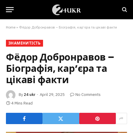
Home
»
Фёдор Добронравов – Біографія, кар’єра та цікаві факти
ЗНАМЕНИТІСТЬ
Фёдор Добронравов –
Біографія, кар’єра та
цікаві факти
By
24 ukr
April 29, 2025
No Comments
4 Mins Read