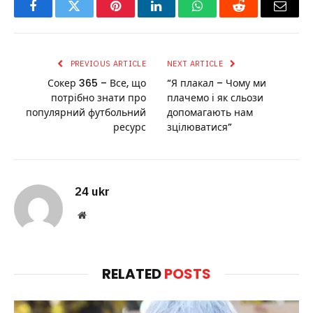
Facebook
Twitter
Pinterest
LinkedIn
WhatsApp
Reddit
Email
PREVIOUS ARTICLE
NEXT ARTICLE
Сокер 365 – Все, що
“Я плакал – Чому ми
потрібно знати про
плачемо і як сльози
популярний футбольний
допомагають нам
ресурс
зцілюватися”
24 ukr
Website
RELATED
POSTS