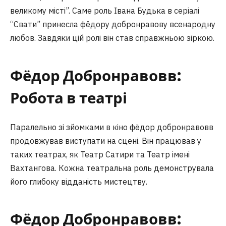
великому місті”. Саме роль Івана Будька в серіалі
“Свати” принесла фёдору добронравову всенародну
любов. Завдяки цій ролі він став справжньою зіркою.
Фёдор Добронравовв:
Робота в театрі
Паралельно зі зйомками в кіно фёдор добронравовв
продовжував виступати на сцені. Він працював у
таких театрах, як Театр Сатири та Театр імені
Вахтангова. Кожна театральна роль демонструвала
його глибоку відданість мистецтву.
Фёдор Добронравовв: