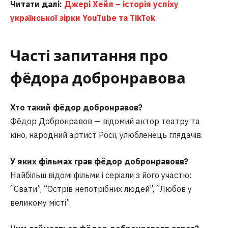
Читати далі:
Джері Хейл – історія успіху
української зірки YouTube та TikTok
Часті запитання про
фёдора добронравова
Хто такий фёдор добронравов?
Фёдор Добронравов — відомий актор театру та
кіно, народний артист Росії, улюбленець глядачів.
У яких фільмах грав фёдор добронравовв?
Найбільш відомі фільми і серіали з його участю:
“Свати”, “Острів непотрібних людей”, “Любов у
великому місті”.