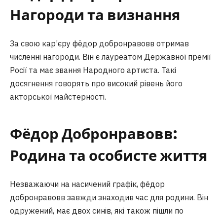
Нагороди та визнання
За свою кар’єру фёдор добронравовв отримав
численні нагороди. Він є лауреатом Державної премії
Росії та має звання Народного артиста. Такі
досягнення говорять про високий рівень його
акторської майстерності.
Фёдор Добронравовв:
Родина та особисте життя
Незважаючи на насичений графік, фёдор
добронравовв завжди знаходив час для родини. Він
одружений, має двох синів, які також пішли по