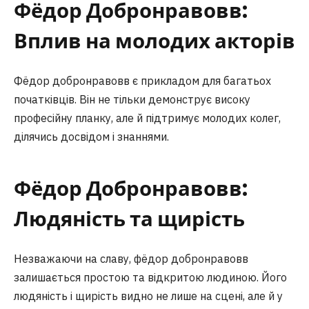
Фёдор Добронравовв:
Вплив на молодих акторів
Фёдор добронравовв є прикладом для багатьох
початківців. Він не тільки демонструє високу
професійну планку, але й підтримує молодих колег,
ділячись досвідом і знаннями.
Фёдор Добронравовв:
Людяність та щирість
Незважаючи на славу, фёдор добронравовв
залишається простою та відкритою людиною. Його
людяність і щирість видно не лише на сцені, але й у