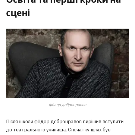
сцені
фёдор добронравов
Після школи фёдор добронравов вирішив вступити
до театрального училища. Спочатку шлях був