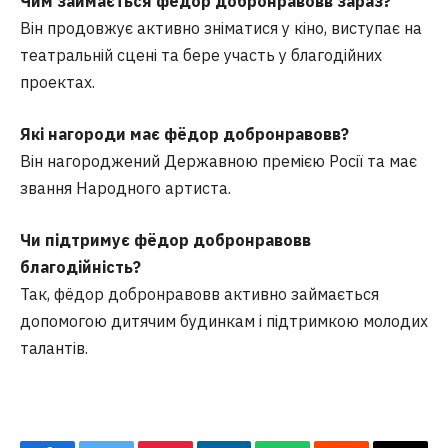
Чим займається фёдор добронравовв зараз?
Він продовжує активно зніматися у кіно, виступає на
театральній сцені та бере участь у благодійних
проектах.
Які нагороди має фёдор добронравовв?
Він нагороджений Державною премією Росії та має
звання Народного артиста.
Чи підтримує фёдор добронравовв
благодійність?
Так, фёдор добронравовв активно займається
допомогою дитячим будинкам і підтримкою молодих
талантів.