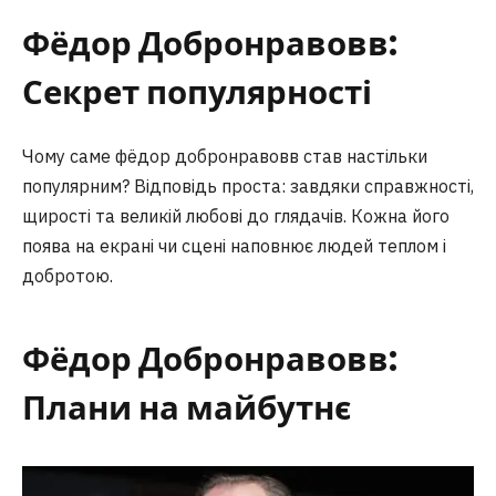
Фёдор Добронравовв:
Секрет популярності
Чому саме фёдор добронравовв став настільки
популярним? Відповідь проста: завдяки справжності,
щирості та великій любові до глядачів. Кожна його
поява на екрані чи сцені наповнює людей теплом і
добротою.
Фёдор Добронравовв:
Плани на майбутнє