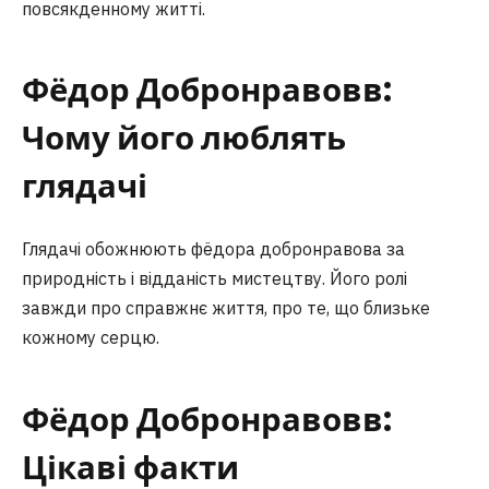
повсякденному житті.
Фёдор Добронравовв:
Чому його люблять
глядачі
Глядачі обожнюють фёдора добронравова за
природність і відданість мистецтву. Його ролі
завжди про справжнє життя, про те, що близьке
кожному серцю.
Фёдор Добронравовв:
Цікаві факти