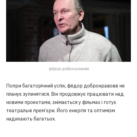
фёдор добронравовв
Попри багаторічний успіх, фёдор добронравовв не
планує зупинятися. Він продовжує працювати над
новими проектами, знімається у фільмах і готує
театральні прем’єри. Його енергія та оптимізм
надихають багатьох.