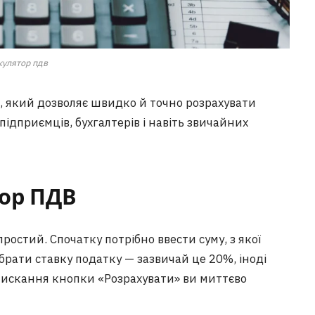
кулятор пдв
, який дозволяє швидко й точно розрахувати
підприємців, бухгалтерів і навіть звичайних
тор ПДВ
остий. Спочатку потрібно ввести суму, з якої
брати ставку податку — зазвичай це 20%, іноді
атискання кнопки «Розрахувати» ви миттєво