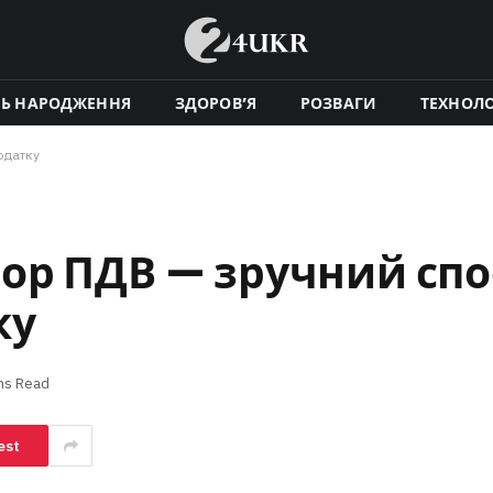
НЬ НАРОДЖЕННЯ
ЗДОРОВ’Я
РОЗВАГИ
ТЕХНОЛО
одатку
ор ПДВ — зручний спо
ку
ns Read
est