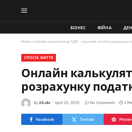
БІЗНЕС
ВІЙНА
ДЕ
Home
»
Онлайн калькулятор ПДВ — зручний спосіб розрахунку п
СПОСІБ ЖИТТЯ
Онлайн калькулят
розрахунку подат
By
24 ukr
April 25, 2025
No Comments
3 Mi
Facebook
Twitter
Pinter