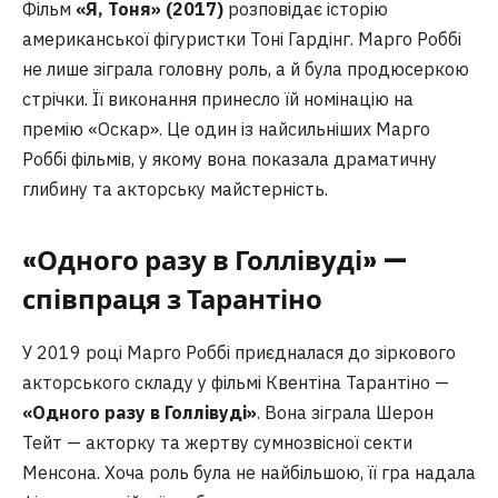
Фільм
«Я, Тоня» (2017)
розповідає історію
американської фігуристки Тоні Гардінг. Марго Роббі
не лише зіграла головну роль, а й була продюсеркою
стрічки. Її виконання принесло їй номінацію на
премію «Оскар». Це один із найсильніших Марго
Роббі фільмів, у якому вона показала драматичну
глибину та акторську майстерність.
«Одного разу в Голлівуді» —
співпраця з Тарантіно
У 2019 році Марго Роббі приєдналася до зіркового
акторського складу у фільмі Квентіна Тарантіно —
«Одного разу в Голлівуді»
. Вона зіграла Шерон
Тейт — акторку та жертву сумнозвісної секти
Менсона. Хоча роль була не найбільшою, її гра надала