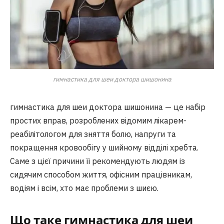
гимнастика для шеи доктора шишонина
гимнастика для шеи доктора шишонина — це набір
простих вправ, розроблених відомим лікарем-
реабілітологом для зняття болю, напруги та
покращення кровообігу у шийному відділі хребта.
Саме з цієї причини її рекомендують людям із
сидячим способом життя, офісним працівникам,
водіям і всім, хто має проблеми з шиєю.
Що таке
гимнастика для шеи