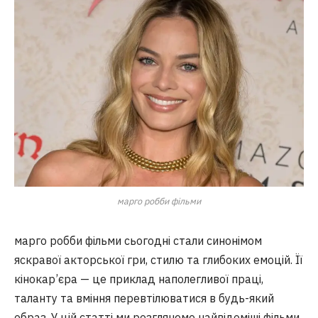
марго робби фільми
марго робби фільми сьогодні стали синонімом
яскравої акторської гри, стилю та глибоких емоцій. Її
кінокар’єра — це приклад наполегливої праці,
таланту та вміння перевтілюватися в будь-який
образ. У цій статті ми розглянемо найвідоміші фільми