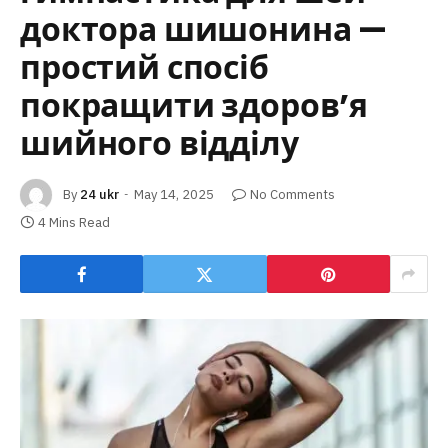
доктора шишонина —
простий спосіб
покращити здоров’я
шийного відділу
By
24 ukr
May 14, 2025
No Comments
4 Mins Read