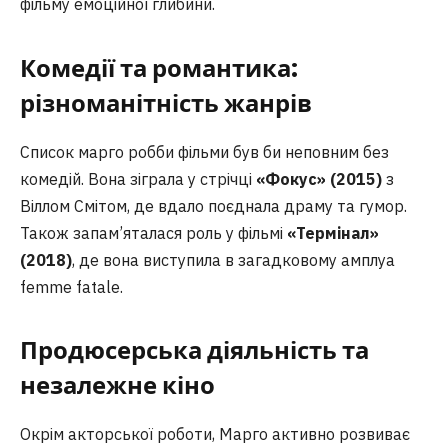
фільму емоційної глибини.
Комедії та романтика:
різноманітність жанрів
Список марго робби фільми був би неповним без
комедій. Вона зіграла у стрічці
«Фокус» (2015)
з
Віллом Смітом, де вдало поєднала драму та гумор.
Також запам’яталася роль у фільмі
«Термінал»
(2018)
, де вона виступила в загадковому амплуа
femme fatale.
Продюсерська діяльність та
незалежне кіно
Окрім акторської роботи, Марго активно розвиває