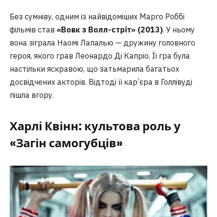
Без сумніву, одним із найвідоміших Марго Роббі
фільмів став
«Вовк з Волл-стріт» (2013)
. У ньому
вона зіграла Наомі Лапалью — дружину головного
героя, якого грав Леонардо Ді Капріо. Її гра була
настільки яскравою, що затьмарила багатьох
досвідчених акторів. Відтоді її кар’єра в Голлівуді
пішла вгору.
Харлі Квінн: культова роль у
«Загін самогубців»