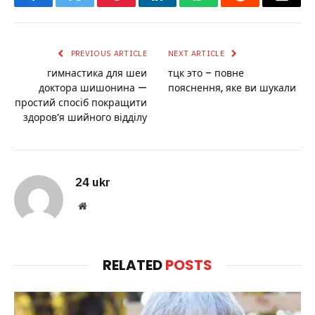
Facebook
Twitter
Pinterest
LinkedIn
WhatsApp
Reddit
Email
PREVIOUS ARTICLE
NEXT ARTICLE
гимнастика для шеи
тцк это – повне
доктора шишонина —
пояснення, яке ви шукали
простий спосіб покращити
здоров’я шийного відділу
24 ukr
Website
RELATED
POSTS