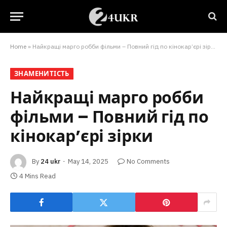
Home
»
Найкращі марго робби фільми – Повний гід по кінокар’єрі зірки
ЗНАМЕНИТІСТЬ
Найкращі марго робби
фільми – Повний гід по
кінокар’єрі зірки
By
24 ukr
May 14, 2025
No Comments
4 Mins Read