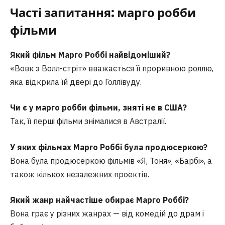
Часті запитання: марго робби
фільми
Який фільм Марго Роббі найвідоміший?
«Вовк з Волл-стріт» вважається її проривною роллю,
яка відкрила їй двері до Голлівуду.
Чи є у марго робби фільми, зняті не в США?
Так, її перші фільми знімалися в Австралії.
У яких фільмах Марго Роббі була продюсеркою?
Вона була продюсеркою фільмів «Я, Тоня», «Барбі», а
також кількох незалежних проектів.
Який жанр найчастіше обирає Марго Роббі?
Вона грає у різних жанрах — від комедій до драм і