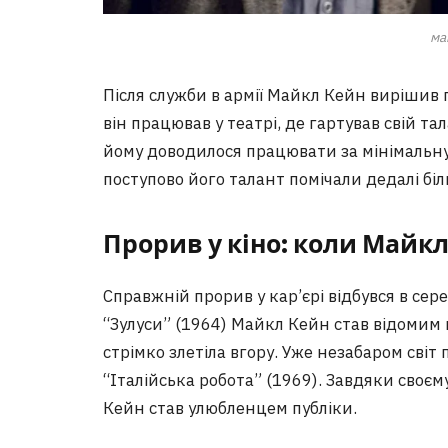
ма
Після служби в армії Майкл Кейн вирішив 
він працював у театрі, де гартував свій т
йому доводилося працювати за мінімальну
поступово його талант помічали дедалі бі
Прорив у кіно: коли Майкл
Справжній прорив у кар’єрі відбувся в сере
“Зулуси” (1964) Майкл Кейн став відомим 
стрімко злетіла вгору. Уже незабаром світ 
“Італійська робота” (1969). Завдяки своє
Кейн став улюбленцем публіки.