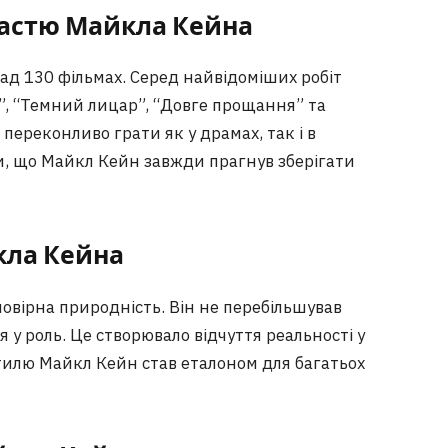
частю Майкла Кейна
ад 130 фільмах. Серед найвідоміших робіт
”, “Темний лицар”, “Довге прощання” та
переконливо грати як у драмах, так і в
и, що Майкл Кейн завжди прагнув зберігати
кла Кейна
овірна природність. Він не перебільшував
 у роль. Це створювало відчуття реальності у
стилю Майкл Кейн став еталоном для багатьох