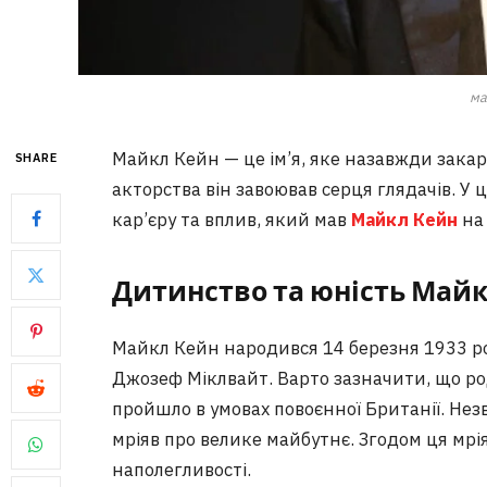
ма
Майкл Кейн — це ім’я, яке назавжди закарбу
SHARE
акторства він завоював серця глядачів. У 
кар’єру та вплив, який мав
Майкл Кейн
на 
Дитинство та юність Май
Майкл Кейн народився 14 березня 1933 рок
Джозеф Міклвайт. Варто зазначити, що р
пройшло в умовах повоєнної Британії. Нез
мріяв про велике майбутнє. Згодом ця мрі
наполегливості.