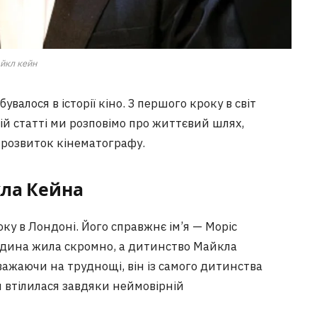
йкл кейн
валося в історії кіно. З першого кроку в світ
цій статті ми розповімо про життєвий шлях,
розвиток кінематографу.
кла Кейна
у в Лондоні. Його справжнє ім’я — Моріс
одина жила скромно, а дитинство Майкла
важаючи на труднощі, він із самого дитинства
я втілилася завдяки неймовірній