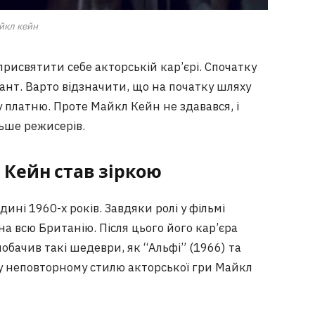
йкл кейн
присвятити себе акторській кар’єрі. Спочатку
алант. Варто відзначити, що на початку шляху
 платню. Проте Майкл Кейн не здавався, і
льше режисерів.
 Кейн став зіркою
дині 1960-х років. Завдяки ролі у фільмі
на всю Британію. Після цього його кар’єра
побачив такі шедеври, як “Альфі” (1966) та
му неповторному стилю акторської гри Майкл