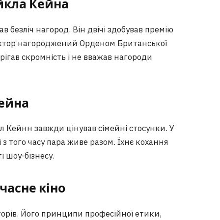
йкла Кейна
 безліч нагород. Він двічі здобував премію
, актор нагороджений Орденом Британської
рігав скромність і не вважав нагороди
ейна
л Кейнн завжди цінував сімейні стосунки. У
 з того часу пара живе разом. Їхнє кохання
і шоу-бізнесу.
часне кіно
орів. Його принципи професійної етики,