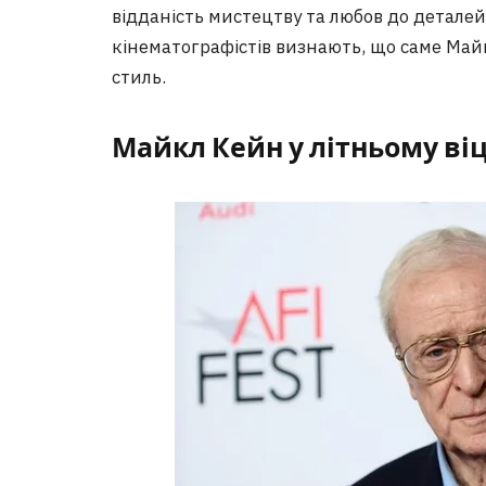
відданість мистецтву та любов до деталей
кінематографістів визнають, що саме Май
стиль.
Майкл Кейн у літньому віц