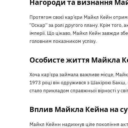
Нагороди та визнання Ма
Протягом своєї кар’єри Майкл Кейн отримав
“Оскар” за ролі другого плану. Крім того
імперії. Що цікаво, Майкл Кейн завжди збе
головним показником успіху.
Особисте життя Майкла К
Хоча кар’єра займала важливе місце, Майк
1973 році він одружився з Шакірою Бакш, і
стало прикладом справжньої вірності у світ
Вплив Майкла Кейна на су
Майкл Кейнн надихнув ціле покоління акт