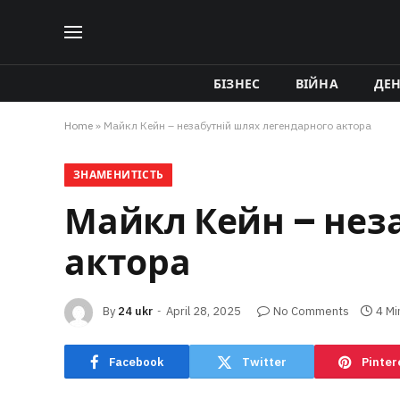
БІЗНЕС
ВІЙНА
ДЕ
Home
»
Майкл Кейн – незабутній шлях легендарного актора
ЗНАМЕНИТІСТЬ
Майкл Кейн – нез
актора
By
24 ukr
April 28, 2025
No Comments
4 Mi
Facebook
Twitter
Pinter