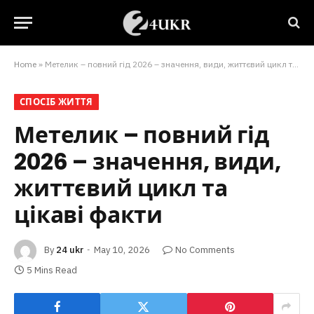
Home
»
Метелик – повний гід 2026 – значення, види, життєвий цикл та цікаві факти
СПОСІБ ЖИТТЯ
Метелик – повний гід
2026 – значення, види,
життєвий цикл та
цікаві факти
By
24 ukr
May 10, 2026
No Comments
5 Mins Read