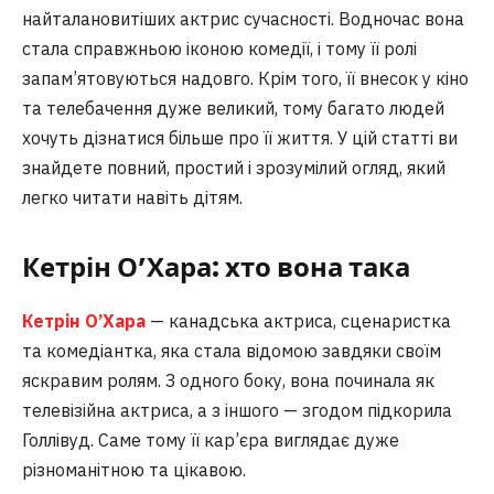
найталановитіших актрис сучасності. Водночас вона
стала справжньою іконою комедії, і тому її ролі
запам’ятовуються надовго. Крім того, її внесок у кіно
та телебачення дуже великий, тому багато людей
хочуть дізнатися більше про її життя. У цій статті ви
знайдете повний, простий і зрозумілий огляд, який
легко читати навіть дітям.
Кетрін О’Хара: хто вона така
Кетрін О’Хара
— канадська актриса, сценаристка
та комедіантка, яка стала відомою завдяки своїм
яскравим ролям. З одного боку, вона починала як
телевізійна актриса, а з іншого — згодом підкорила
Голлівуд. Саме тому її кар’єра виглядає дуже
різноманітною та цікавою.