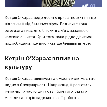
Кетрін О’Хараа веде досить приватне життя, і це
відрізняє її від багатьох зірок. Водночас вона
одружена і має дітей, тому її сім’я є важливою
частиною життя. Крім того, вона рідко ділиться
подробицями, і це викликає ще більший інтерес.
Кетрін О’Хараа: вплив на
культуру
Кетрін О’Хараа вплинула на сучасну культуру, і це
видно з її популярності. Наприклад, її ролі стали
мемами, і їх часто цитують. Крім того, багато
молодих акторів надихаються її роботою.