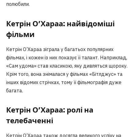
полюбили.
Кетрін О’Хараа: найвідоміші
фільми
Кетрін О’Хараа зіграла у багатьох популярних
фільмах, і кожен із них показує її талант. Наприклад,
«Сам удома» став класикою, яку дивляться щороку.
Крім того, вона знімалася у фільмах «Бітлджус» та
інших відомих стрічках, тому її фільмографія дуже
багата.
Кетрін О’Хараа: ролі на
телебаченні
Кетрін О’Хараа також досягла великого успіху на