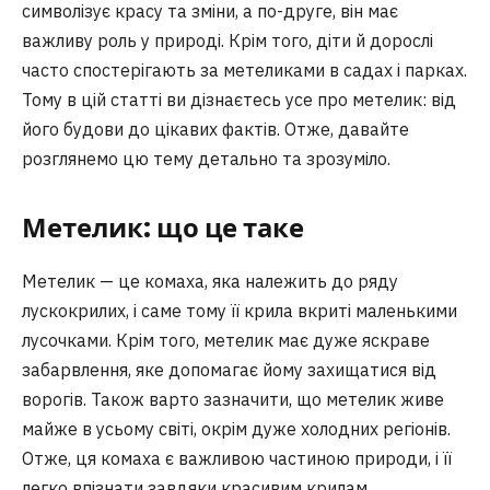
символізує красу та зміни, а по-друге, він має
важливу роль у природі. Крім того, діти й дорослі
часто спостерігають за метеликами в садах і парках.
Тому в цій статті ви дізнаєтесь усе про метелик: від
його будови до цікавих фактів. Отже, давайте
розглянемо цю тему детально та зрозуміло.
Метелик: що це таке
Метелик — це комаха, яка належить до ряду
лускокрилих, і саме тому її крила вкриті маленькими
лусочками. Крім того, метелик має дуже яскраве
забарвлення, яке допомагає йому захищатися від
ворогів. Також варто зазначити, що метелик живе
майже в усьому світі, окрім дуже холодних регіонів.
Отже, ця комаха є важливою частиною природи, і її
легко впізнати завдяки красивим крилам.