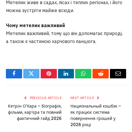
Метелик живе в садах, лісах і теплих регіонах, і його
можна зустріти майже всюди.
Чому метелик важливий
Метелик важливий, тому що він допомагає природі,
а також є частиною харчового ланцюга.
Facebook
Twitter
Pinterest
LinkedIn
WhatsApp
Reddit
Email
PREVIOUS ARTICLE
NEXT ARTICLE
Кетрін О’Хара – біографія,
Национальный кэшбэк –
фільми, кар’єра та повний
як працює система
фактичний гайд 2026
повернення грошей у
2026 році