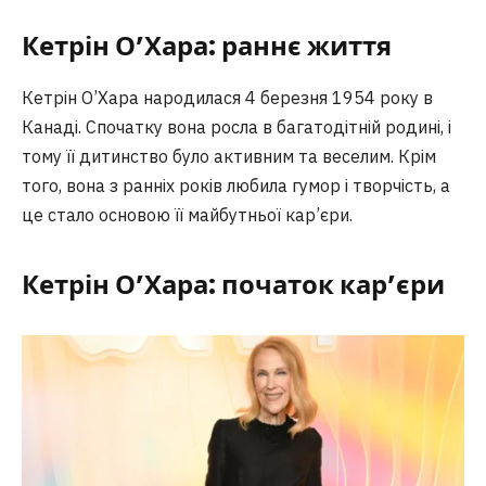
Кетрін О’Хара: раннє життя
Кетрін О’Хара народилася 4 березня 1954 року в
Канаді. Спочатку вона росла в багатодітній родині, і
тому її дитинство було активним та веселим. Крім
того, вона з ранніх років любила гумор і творчість, а
це стало основою її майбутньої кар’єри.
Кетрін О’Хара: початок кар’єри