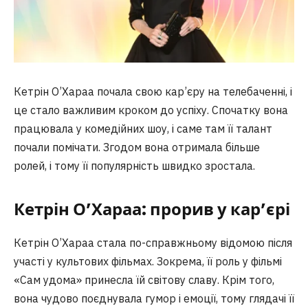
Кетрін О’Хараа почала свою кар’єру на телебаченні, і
це стало важливим кроком до успіху. Спочатку вона
працювала у комедійних шоу, і саме там її талант
почали помічати. Згодом вона отримала більше
ролей, і тому її популярність швидко зростала.
Кетрін О’Хараа: прорив у кар’єрі
Кетрін О’Хараа стала по-справжньому відомою після
участі у культових фільмах. Зокрема, її роль у фільмі
«Сам удома» принесла їй світову славу. Крім того,
вона чудово поєднувала гумор і емоції, тому глядачі її