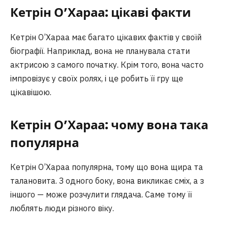
Кетрін О’Хараа: цікаві факти
Кетрін О’Хараа має багато цікавих фактів у своїй
біографії. Наприклад, вона не планувала стати
актрисою з самого початку. Крім того, вона часто
імпровізує у своїх ролях, і це робить її гру ще
цікавішою.
Кетрін О’Хараа: чому вона така
популярна
Кетрін О’Хараа популярна, тому що вона щира та
талановита. З одного боку, вона викликає сміх, а з
іншого — може розчулити глядача. Саме тому її
люблять люди різного віку.