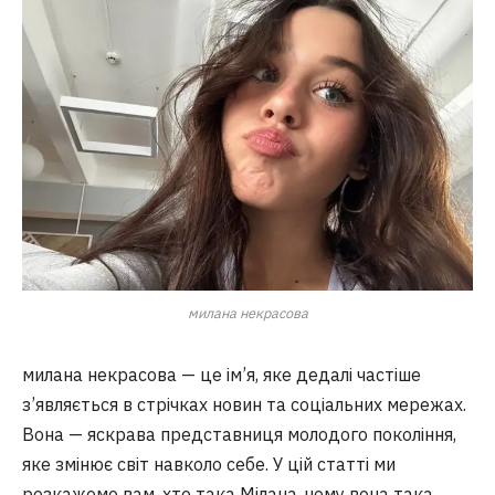
милана некрасова
милана некрасова — це ім’я, яке дедалі частіше
з’являється в стрічках новин та соціальних мережах.
Вона — яскрава представниця молодого покоління,
яке змінює світ навколо себе. У цій статті ми
розкажемо вам, хто така Мілана, чому вона така