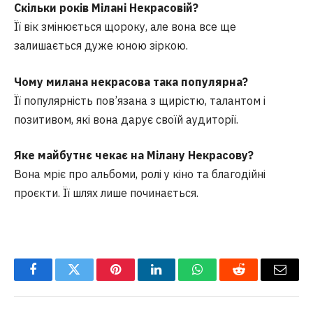
Скільки років Мілані Некрасовій?
Її вік змінюється щороку, але вона все ще
залишається дуже юною зіркою.
Чому милана некрасова така популярна?
Її популярність пов’язана з щирістю, талантом і
позитивом, які вона дарує своїй аудиторії.
Яке майбутнє чекає на Мілану Некрасову?
Вона мріє про альбоми, ролі у кіно та благодійні
проєкти. Її шлях лише починається.
Facebook
Twitter
Pinterest
LinkedIn
WhatsApp
Reddit
Email