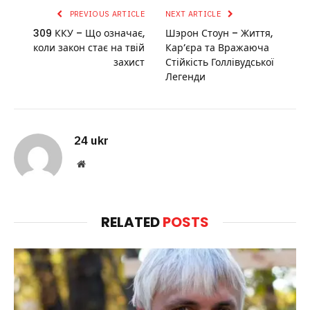
PREVIOUS ARTICLE
NEXT ARTICLE
309 ККУ – Що означає,
Шэрон Стоун – Життя,
коли закон стає на твій
Кар’єра та Вражаюча
захист
Стійкість Голлівудської
Легенди
24 ukr
Website
RELATED
POSTS