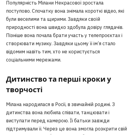
Популярність Мілани Некрасової зростала
поступово. Спочатку вона знімала короткі відео, які
були веселими та щирими. Завдяки своїй
природності вона швидко здобула довіру глядачів.
Пізніше вона почала брати участь у телепроєктах і
створювати музику. Завдяки цьому її ім’я стало
відомим навіть тим, хто не користується
соціальними мережами.
Дитинство та перші кроки у
творчості
Мілана народилася в Росії, в звичайній родині. З
дитинства вона любила співати, танцювати і
виступати перед камерою. Її батьки завжди
підтримували її. Через це вона змогла розкрити свій