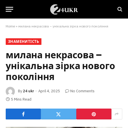
Home
»
милана некрасова – унікальна зірка нового покоління
ЗНАМЕНИТІСТЬ
милана некрасова –
унікальна зірка нового
покоління
By
24 ukr
April 4, 2025
No Comments
5 Mins Read