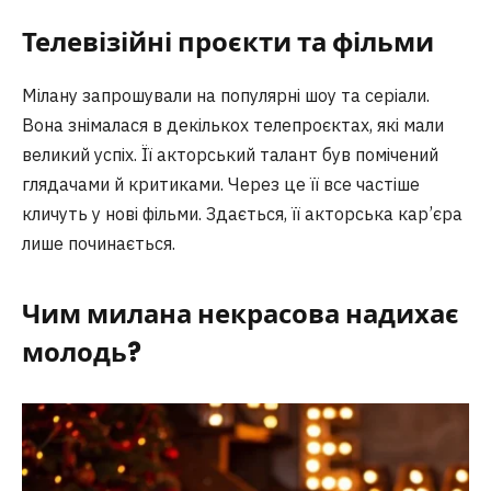
Телевізійні проєкти та фільми
Мілану запрошували на популярні шоу та серіали.
Вона знімалася в декількох телепроєктах, які мали
великий успіх. Її акторський талант був помічений
глядачами й критиками. Через це її все частіше
кличуть у нові фільми. Здається, її акторська кар’єра
лише починається.
Чим
милана некрасова
надихає
молодь?