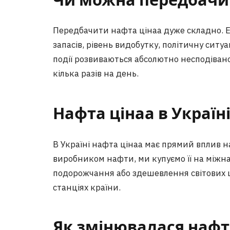
Чи можна передбачи
Передбачити нафта цінаа дуже складно. Ек
запасів, рівень видобутку, політичну ситуа
події розвиваються абсолютно несподівано
кілька разів на день.
Нафта цінаа в Україн
В Україні нафта цінаа має прямий вплив на
виробником нафти, ми купуємо її на міжн
подорожчання або здешевлення світових 
станціях країни.
Як змінювалася нафта 