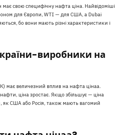
ен має свою специфічну нафта ціна. Найвідоміші
талоном для Європи, WTI — для США, а Dubai
няються, бо вони мають різні характеристики і
 країни-виробники на
К) має величезний вплив на нафта цінаа.
фти, ціна зростає. Якщо збільшує — ціна
и, як США або Росія, також мають вагомий