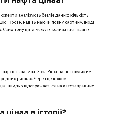
ти нафта цінаа?
сперти аналізують безліч даних: кількість
цію. Проте, навіть маючи повну картину, іноді
. Саме тому ціни можуть коливатися навіть
і
 вартість палива. Хоча Україна не є великим
ародних ринках. Через це кожне
цін швидко відображається на автозаправних
цінаа в історії?