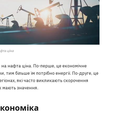
фта ціна
 на нафта ціна. По-перше, це економічне
, тим більше їм потрібно енергії. По-друге, це
егіонах, які часто викликають скорочення
ож мають значення.
 економіка