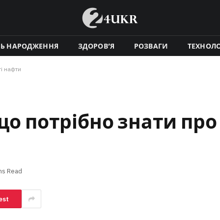
НЬ НАРОДЖЕННЯ
ЗДОРОВ’Я
РОЗВАГИ
ТЕХНОЛО
ті нафти
 що потрібно знати пр
ns Read
est