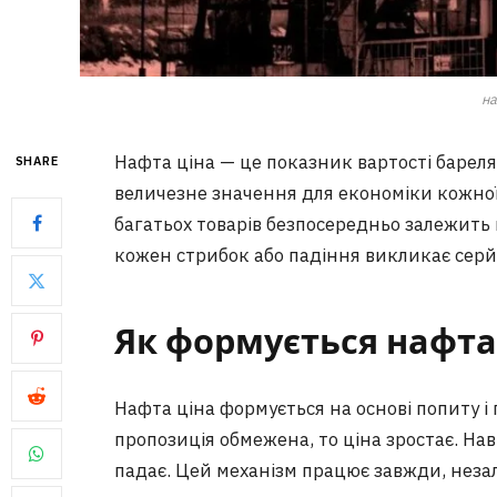
на
Нафта ціна — це показник вартості бареля
SHARE
величезне значення для економіки кожної 
багатьох товарів безпосередньо залежить в
кожен стрибок або падіння викликає серйо
Як формується нафта
Нафта ціна формується на основі попиту і п
пропозиція обмежена, то ціна зростає. Нав
падає. Цей механізм працює завжди, незал