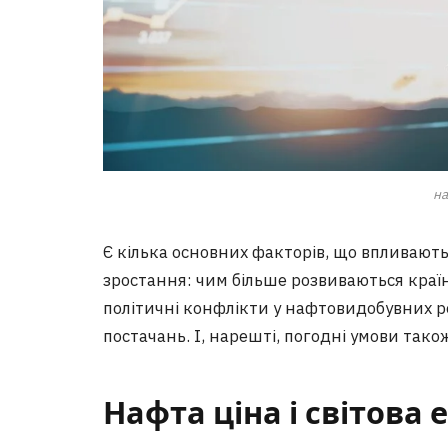
на
Є кілька основних факторів, що впливають
зростання: чим більше розвиваються країни
політичні конфлікти у нафтовидобувних р
постачань. І, нарешті, погодні умови так
Нафта ціна і світова