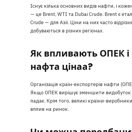
Існує кілька основних видів нафти, і кож
— це Brent, WTI та Dubai Crude. Brent є е
Crude — для Азії. Ціни на них часто відріз
добуваються в різних регіонах.
Як впливають ОПЕК і
нафта цінаа?
Організація країн-експортерів нафти (ОПЕ
Якщо ОПЕК вирішує зменшити видобуток на
падає. Крім того, великі країни-виробник
вплив на ринок.