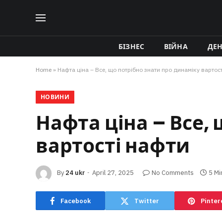
БІЗНЕС
ВІЙНА
ДЕ
Home
»
Нафта ціна – Все, що потрібно знати про динаміку вартос
НОВИНИ
Нафта ціна – Все,
вартості нафти
By
24 ukr
April 27, 2025
No Comments
5 Mi
Facebook
Twitter
Pinter