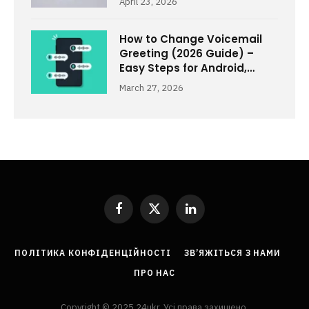
April 23, 2026
How to Change Voicemail
Greeting (2026 Guide) –
Easy Steps for Android,
iPhone & Carriers
March 27, 2026
Facebook
X
LinkedIn
(Twitter)
ПОЛІТИКА КОНФІДЕНЦІЙНОСТІ
ЗВ’ЯЖІТЬСЯ З НАМИ
ПРО НАС
Copyright © 2025 24ukr. Усі права захищено.