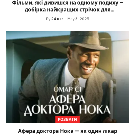
Фільми, які дивишся на одному подиху –
добірка найкращих стрічок для
емоційного перегляду
By
24 ukr
May 3, 2025
РОЗВАГИ
Афера доктора Нока — як один лікар