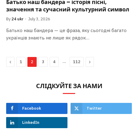
Батько наш бандера – історія пісні,
значення та сучасний культурний символ
By
24 ukr
July 3, 2026
Батько наш бандера — це фраза, яку сьогодні багато
українців знають не лише як рядок…
Previous
…
Next
1
2
3
4
112
СЛІДКУЙТЕ ЗА НАМИ
Facebook
Twitter
LinkedIn