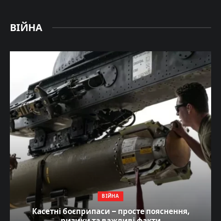
ВІЙНА
ВІЙНА
Касетні боєприпаси – просте пояснення,
ризики та важливі факти