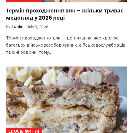
Термін проходження влк – скільки триває
медогляд у 2026 році
By
24 ukr
July 5, 2026
Термін проходження влк — це питання, яке хвилює
багатьох військовозобов’язаних, військовослужбовців
та їхні родини, тому…
СПОСІБ ЖИТТЯ