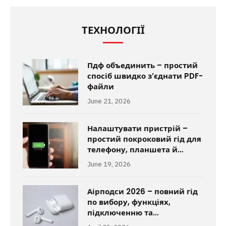
ТЕХНОЛОГІЇ
Пдф объединить – простий
спосіб швидко з’єднати PDF-
файли
June 21, 2026
Налаштувати пристрій –
простий покроковий гід для
телефону, планшета й
техніки
June 19, 2026
Аірподси 2026 – повний гід
по вибору, функціях,
підключенню та
використанню