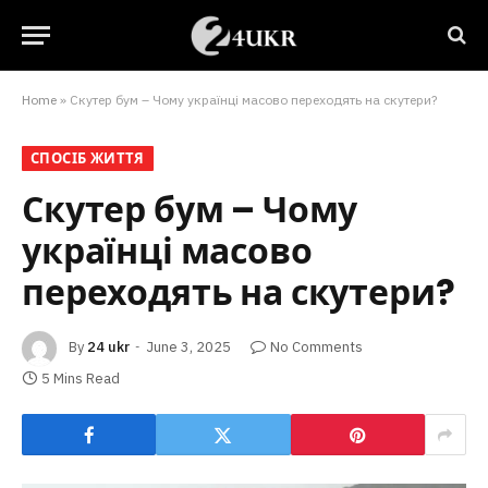
Home
»
Скутер бум – Чому українці масово переходять на скутери?
СПОСІБ ЖИТТЯ
Скутер бум – Чому
українці масово
переходять на скутери?
By
24 ukr
June 3, 2025
No Comments
5 Mins Read