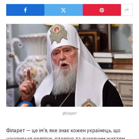
філарет
Філарет — це ім’я, яке знає кожен українець, що
цікавиться релігією, історією та духовним життям