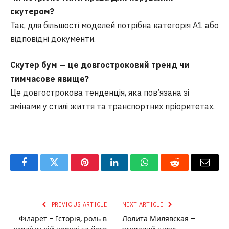
скутером?
Так, для більшості моделей потрібна категорія А1 або
відповідні документи.
Скутер бум — це довгостроковий тренд чи
тимчасове явище?
Це довгострокова тенденція, яка пов’язана зі
змінами у стилі життя та транспортних пріоритетах.
Facebook
Twitter
Pinterest
LinkedIn
WhatsApp
Reddit
Email
PREVIOUS ARTICLE
NEXT ARTICLE
Філарет – Історія, роль в
Лолита Милявская –