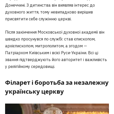
Донеччині. З дитинства він виявляв інтерес до
духовного життя, тому невипадково вирішив
присвятити себе служінню церкві.
Після закінчення Московської духовної академії він
швидко просунувся по службі: став єпископом,
архієпископом, митрополитом, а згодом —
Патріархом Київським і всієї Руси-України. Всі ці
звання підтверджують його авторитет і важливість
у релігійному середовищі.
Філарет і боротьба за незалежну
українську церкву