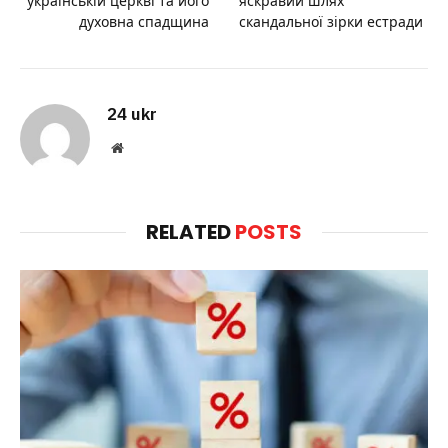
українській церкві та його
яскравий шлях
духовна спадщина
скандальної зірки естради
24 ukr
Website
RELATED
POSTS