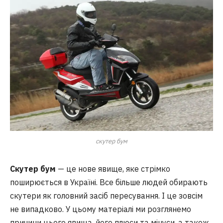
скутер бум
Скутер бум
— це нове явище, яке стрімко
поширюється в Україні. Все більше людей обирають
скутери як головний засіб пересування. І це зовсім
не випадково. У цьому матеріалі ми розглянемо
причини цього явища, його плюси та мінуси, а також