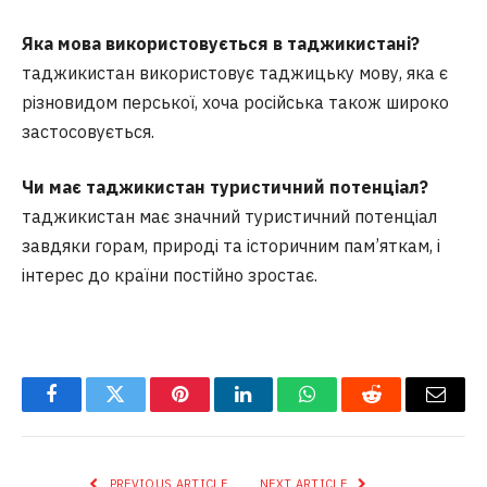
Яка мова використовується в таджикистані?
таджикистан використовує таджицьку мову, яка є
різновидом перської, хоча російська також широко
застосовується.
Чи має таджикистан туристичний потенціал?
таджикистан має значний туристичний потенціал
завдяки горам, природі та історичним пам’яткам, і
інтерес до країни постійно зростає.
Facebook
Twitter
Pinterest
LinkedIn
WhatsApp
Reddit
Email
PREVIOUS ARTICLE
NEXT ARTICLE