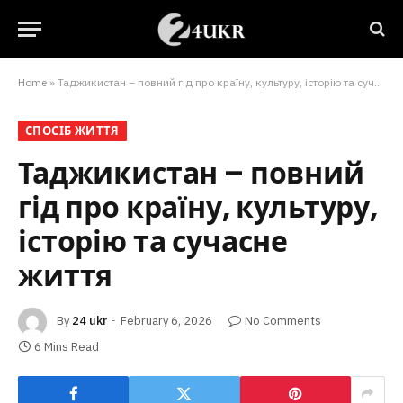
Home
»
Таджикистан – повний гід про країну, культуру, історію та сучасне життя
СПОСІБ ЖИТТЯ
Таджикистан – повний
гід про країну, культуру,
історію та сучасне
життя
By
24 ukr
February 6, 2026
No Comments
6 Mins Read