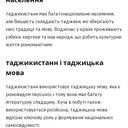
таджикистанн має багатонаціональне населення,
але більшість складають таджики, які зберігають
свої традиції та мову. Водночас у країні проживають
узбеки, киргизи та інші народи, що робить культурне
життя різноманітним.
таджикистанн і таджицька
мова
таджикистанн використовує таджицьку мову, яка є
різновидом перської, і тому вона має багату
літературну спадщину. Хоча в побуті також
використовується російська, таджицька мова
відіграє ключову роль у формуванні національної
самосвідомості.