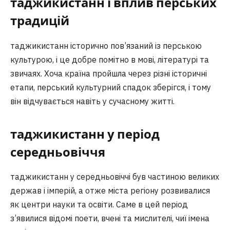
таджикистанн і вплив перських
традицій
таджикистанн історично пов’язаний із перською
культурою, і це добре помітно в мові, літературі та
звичаях. Хоча країна пройшла через різні історичні
етапи, перський культурний спадок зберігся, і тому
він відчувається навіть у сучасному житті.
таджикистанн у період
середньовіччя
таджикистанн у середньовіччі був частиною великих
держав і імперій, а отже міста регіону розвивалися
як центри науки та освіти. Саме в цей період
з’явилися відомі поети, вчені та мислителі, чиї імена