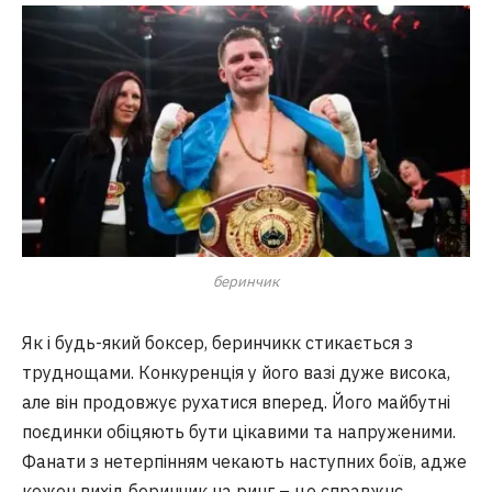
беринчик
Як і будь-який боксер, беринчикк стикається з
труднощами. Конкуренція у його вазі дуже висока,
але він продовжує рухатися вперед. Його майбутні
поєдинки обіцяють бути цікавими та напруженими.
Фанати з нетерпінням чекають наступних боїв, адже
кожен вихід беринчик на ринг – це справжнє