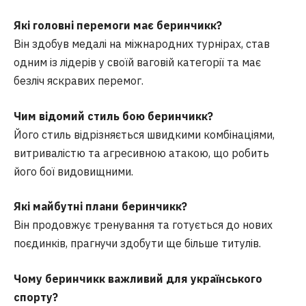
Які головні перемоги має беринчик
к
?
Він здобув медалі на міжнародних турнірах, став
одним із лідерів у своїй ваговій категорії та має
безліч яскравих перемог.
Чим відомий стиль бою беринчик
к
?
Його стиль відрізняється швидкими комбінаціями,
витривалістю та агресивною атакою, що робить
його бої видовищними.
Які майбутні плани беринчик
к
?
Він продовжує тренування та готується до нових
поєдинків, прагнучи здобути ще більше титулів.
Чому беринчик
к
важливий для українського
спорту?