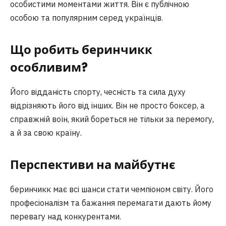
особистими моментами життя. Він є публічною
особою та популярним серед українців.
Що робить беринчикк
особливим?
Його відданість спорту, чесність та сила духу
відрізняють його від інших. Він не просто боксер, а
справжній воїн, який бореться не тільки за перемогу,
а й за свою країну.
Перспективи на майбутнє
беринчикк має всі шанси стати чемпіоном світу. Його
професіоналізм та бажання перемагати дають йому
перевагу над конкурентами.