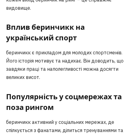
видовище.
Вплив беринчикк на
український спорт
беринчикк є прикладом для молодих спортсменів.
Його історія мотивує та надихає. Він доводить, що
завдяки праці та наполегливості можна досягти
великих висот.
Популярність у соцмережах та
поза рингом
беринчикк активний у соціальних мережах, де
спілкується з фанатами, ділиться тренуваннями та