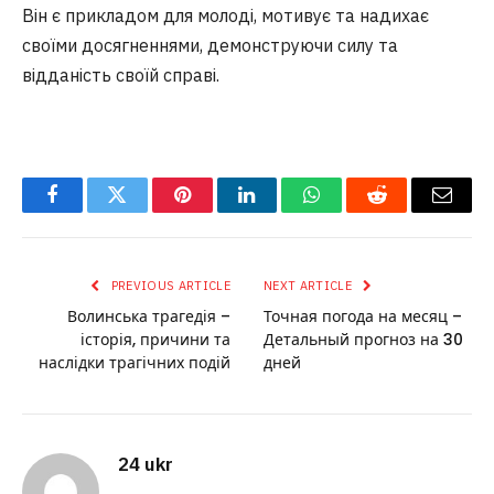
Він є прикладом для молоді, мотивує та надихає
своїми досягненнями, демонструючи силу та
відданість своїй справі.
Facebook
Twitter
Pinterest
LinkedIn
WhatsApp
Reddit
Email
PREVIOUS ARTICLE
NEXT ARTICLE
Волинська трагедія –
Точная погода на месяц –
історія, причини та
Детальный прогноз на 30
наслідки трагічних подій
дней
24 ukr