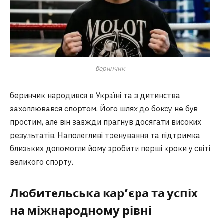
беринчик
беринчик народився в Україні та з дитинства
захоплювався спортом. Його шлях до боксу не був
простим, але він завжди прагнув досягати високих
результатів. Наполегливі тренування та підтримка
близьких допомогли йому зробити перші кроки у світі
великого спорту.
Любительська кар’єра та успіх
на міжнародному рівні