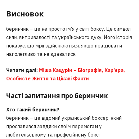
Висновок
беринчик – це не просто ім’я у світі боксу. Це символ
сили, витривалості та українського духу. Його історія
показує, що мрії здійснюються, якщо працювати
наполегливо та не здаватися.
Читати далі:
Міша Кацурін – Біографія, Кар’єра,
Особисте Життя та Цікаві Факти
Часті запитання
про беринчик
Хто такий беринчик?
беринчик – це відомий український боксер, який
прославився завдяки своїм перемогам у
любительському та професійному боксі.