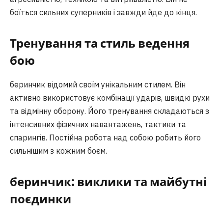
боїться сильних суперників і завжди йде до кінця.
Тренування та стиль ведення
бою
беринчик відомий своїм унікальним стилем. Він
активно використовує комбінації ударів, швидкі рухи
та відмінну оборону. Його тренування складаються з
інтенсивних фізичних навантажень, тактики та
спарингів. Постійна робота над собою робить його
сильнішим з кожним боєм.
беринчик
: виклики та майбутні
поєдинки