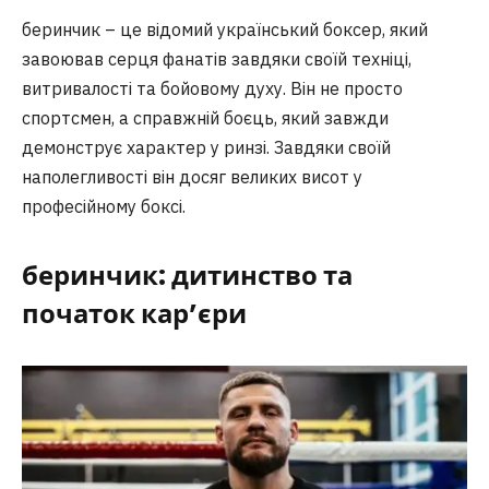
беринчик – це відомий український боксер, який
завоював серця фанатів завдяки своїй техніці,
витривалості та бойовому духу. Він не просто
спортсмен, а справжній боєць, який завжди
демонструє характер у ринзі. Завдяки своїй
наполегливості він досяг великих висот у
професійному боксі.
беринчик
: дитинство та
початок кар’єри