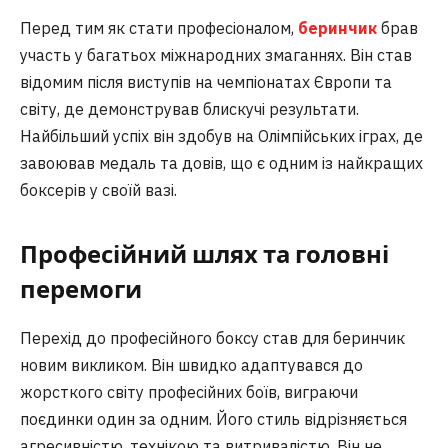
Перед тим як стати професіоналом,
беринчик
брав
участь у багатьох міжнародних змаганнях. Він став
відомим після виступів на чемпіонатах Європи та
світу, де демонстрував блискучі результати.
Найбільший успіх він здобув на Олімпійських іграх, де
завоював медаль та довів, що є одним із найкращих
боксерів у своїй вазі.
Професійний шлях та головні
перемоги
Перехід до професійного боксу став для беринчик
новим викликом. Він швидко адаптувався до
жорсткого світу професійних боїв, виграючи
поєдинки один за одним. Його стиль відрізняється
агресивністю, технікою та витривалістю. Він не