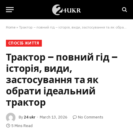
Home
»
Трактор – повний гід – історія, види, застосування та як обрати ідеальний трактор
СПОСІБ ЖИТТЯ
Трактор – повний гід –
історія, види,
застосування та як
обрати ідеальний
трактор
By
24 ukr
March 13, 2026
No Comments
5 Mins Read