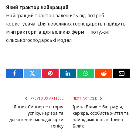
Який трактор найкращий
Найкращий трактор залежить від потреб
користувача. Для невеликих господарств підійдуть
мінітрактори, а для великих ферм — потужні
сільськогосподарські моделі.
Facebook
Twitter
Pinterest
LinkedIn
WhatsApp
Reddit
Email
PREVIOUS ARTICLE
NEXT ARTICLE
Янник Синнер – історія
Ірина Білик – біографія,
успіху, кар’єра та
кар’єра, особисте життя та
досягнення молодої зірки
найвідоміші пісні Ірина
тенісу
Білик