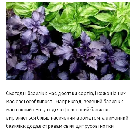
Сьогодні базилікк має десятки сортів, і кожен із них
має свої особливості. Наприклад, зелений базилікк
має ніжний смак, тоді як фіолетовий базилікк
вирізняється більш насиченим ароматом, а лимонний
базилікк додає стравам свіжі цитрусові нотки.