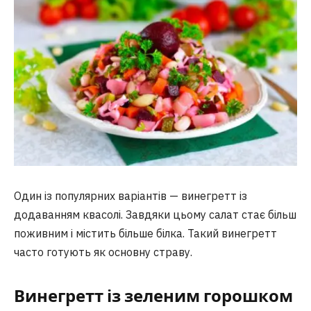
Один із популярних варіантів — винегретт із
додаванням квасолі. Завдяки цьому салат стає більш
поживним і містить більше білка. Такий винегретт
часто готують як основну страву.
Винегретт із зеленим горошком