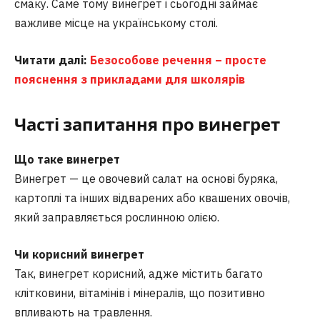
смаку. Саме тому винегрет і сьогодні займає
важливе місце на українському столі.
Читати далі:
Безособове речення – просте
пояснення з прикладами для школярів
Часті запитання
про винегрет
Що таке винегрет
Винегрет — це овочевий салат на основі буряка,
картоплі та інших відварених або квашених овочів,
який заправляється рослинною олією.
Чи корисний винегрет
Так, винегрет корисний, адже містить багато
клітковини, вітамінів і мінералів, що позитивно
впливають на травлення.