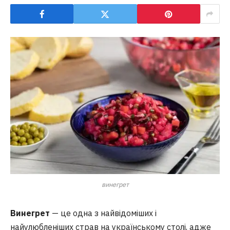
винегрет
Винегрет
— це одна з найвідоміших і
найулюбленіших страв на українському столі, адже