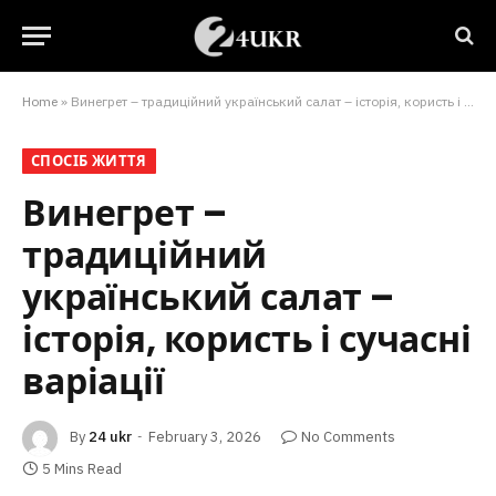
Home
»
Винегрет – традиційний український салат – історія, користь і сучасні варіації
СПОСІБ ЖИТТЯ
Винегрет –
традиційний
український салат –
історія, користь і сучасні
варіації
By
24 ukr
February 3, 2026
No Comments
5 Mins Read