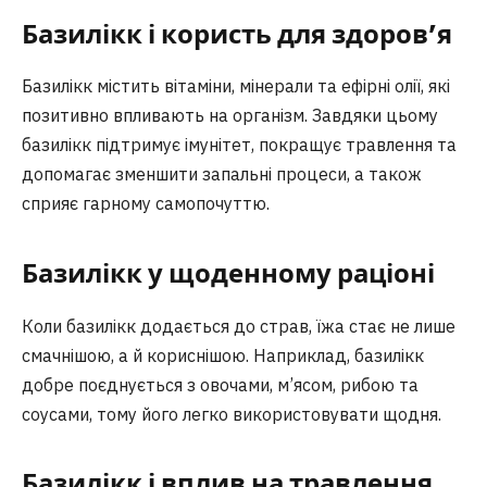
Базилікк і користь для здоров’я
Базилікк містить вітаміни, мінерали та ефірні олії, які
позитивно впливають на організм. Завдяки цьому
базилікк підтримує імунітет, покращує травлення та
допомагає зменшити запальні процеси, а також
сприяє гарному самопочуттю.
Базилікк у щоденному раціоні
Коли базилікк додається до страв, їжа стає не лише
смачнішою, а й кориснішою. Наприклад, базилікк
добре поєднується з овочами, м’ясом, рибою та
соусами, тому його легко використовувати щодня.
Базилікк і вплив на травлення