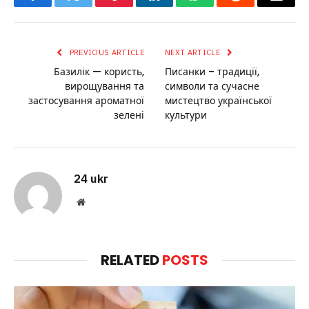
Facebook
Twitter
Pinterest
LinkedIn
WhatsApp
Reddit
Email
PREVIOUS ARTICLE
NEXT ARTICLE
Базилік — користь,
Писанки – традиції,
вирощування та
символи та сучасне
застосування ароматної
мистецтво української
зелені
культури
24 ukr
Website
RELATED
POSTS