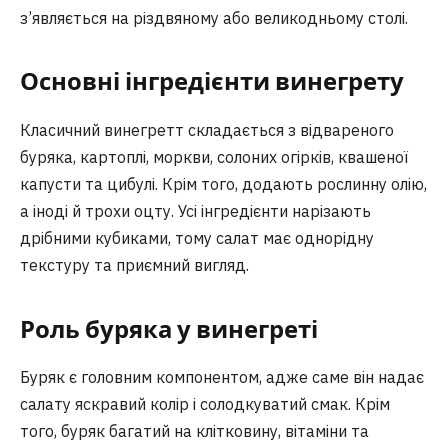
з’являється на різдвяному або великодньому столі.
Основні інгредієнти винегрету
Класичний винегретт складається з відвареного
буряка, картоплі, моркви, солоних огірків, квашеної
капусти та цибулі. Крім того, додають рослинну олію,
а іноді й трохи оцту. Усі інгредієнти нарізають
дрібними кубиками, тому салат має однорідну
текстуру та приємний вигляд.
Роль буряка у винегреті
Буряк є головним компонентом, адже саме він надає
салату яскравий колір і солодкуватий смак. Крім
того, буряк багатий на клітковину, вітаміни та