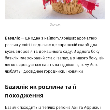
базилік
Базилік
— це одна з найпопулярніших ароматних
рослин у світі, і водночас це справжній скарб для
кухні, здоров’я та домашнього саду. З одного боку,
базилік має яскравий смак і запах, а з іншого боку, він
легко вирощується навіть на підвіконні, тому його
люблять і досвідчені городники, і новачки.
Базилік як рослина та її
походження
Базилік походить із теплих регіонів Азії та Африки, і