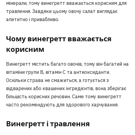
мінерали, тому винегретт вважається корисним для
травлення. Завдяки цьому овочу салат виглядає
апетитно і привабливо.
Чому винегретт вважається
корисним
Винегретт містить багато овочів, тому він багатий на
вітаміни групи B, вітамін C та антиоксиданти.
Оскільки страва не смажиться, а готується з
відварених або квашених інгредієнтів, вона зберігає
більшість корисних речовин. Саме тому винегретт
часто рекомендують для здорового харчування.
Винегретт і травлення