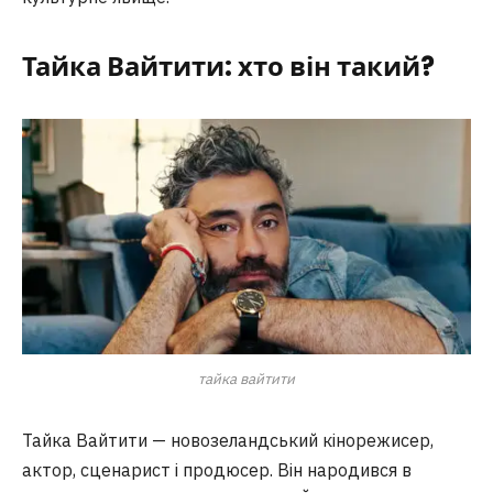
Тайка Вайтити: хто він такий?
тайка вайтити
Тайка Вайтити — новозеландський кінорежисер,
актор, сценарист і продюсер. Він народився в