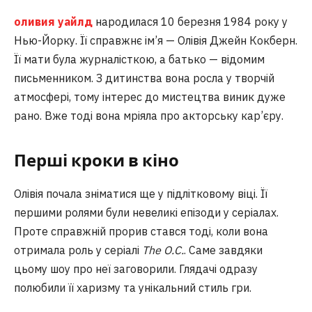
оливия уайлд
народилася 10 березня 1984 року у
Нью-Йорку. Її справжнє ім’я — Олівія Джейн Кокберн.
Її мати була журналісткою, а батько — відомим
письменником. З дитинства вона росла у творчій
атмосфері, тому інтерес до мистецтва виник дуже
рано. Вже тоді вона мріяла про акторську кар’єру.
Перші кроки в кіно
Олівія почала зніматися ще у підлітковому віці. Її
першими ролями були невеликі епізоди у серіалах.
Проте справжній прорив стався тоді, коли вона
отримала роль у серіалі
The O.C.
. Саме завдяки
цьому шоу про неї заговорили. Глядачі одразу
полюбили її харизму та унікальний стиль гри.