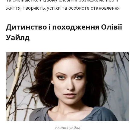
життя, творчість, успіхи та особисте становлення.
Дитинство і походження Олівії
Уайлд
оливия уайлд