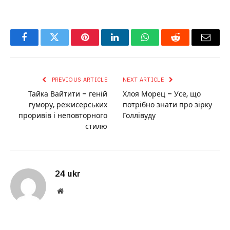
Facebook
Twitter
Pinterest
LinkedIn
WhatsApp
Reddit
Email
PREVIOUS ARTICLE
NEXT ARTICLE
Тайка Вайтити – геній
Хлоя Морец – Усе, що
гумору, режисерських
потрібно знати про зірку
проривів і неповторного
Голлівуду
стилю
24 ukr
Website