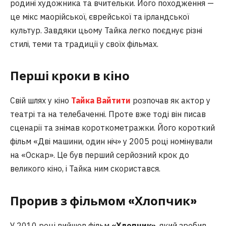
родині художника та вчительки. Його походження —
це мікс маорійської, єврейської та ірландської
культур. Завдяки цьому Тайка легко поєднує різні
стилі, теми та традиції у своїх фільмах.
Перші кроки в кіно
Свій шлях у кіно
Тайка Вайтити
розпочав як актор у
театрі та на телебаченні. Проте вже тоді він писав
сценарії та знімав короткометражки. Його короткий
фільм «Дві машини, один ніч» у 2005 році номінували
на «Оскар». Це був перший серйозний крок до
великого кіно, і Тайка ним скористався.
Прорив з фільмом «Хлопчик»
У 2010 році вийшов фільм
«Хлопчик»
, який зробив