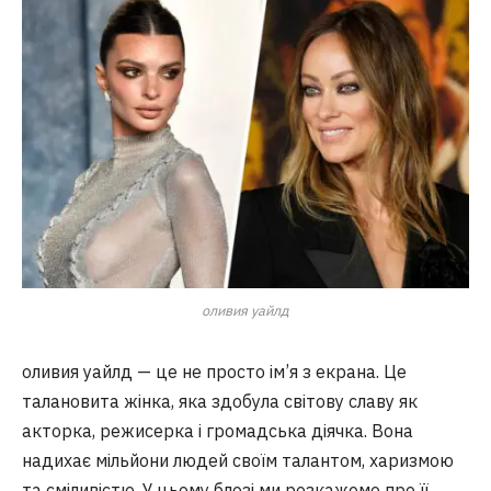
оливия уайлд
оливия уайлд — це не просто ім’я з екрана. Це
талановита жінка, яка здобула світову славу як
акторка, режисерка і громадська діячка. Вона
надихає мільйони людей своїм талантом, харизмою
та сміливістю. У цьому блозі ми розкажемо про її