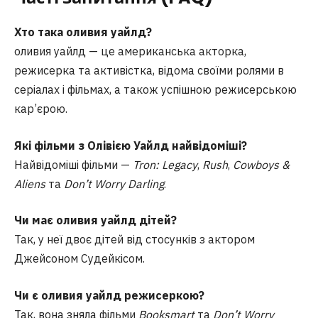
Хто така оливия уайлд?
оливия уайлд — це американська акторка,
режисерка та активістка, відома своїми ролями в
серіалах і фільмах, а також успішною режисерською
кар’єрою.
Які фільми з Олівією Уайлд найвідоміші?
Найвідоміші фільми —
Tron: Legacy
,
Rush
,
Cowboys &
Aliens
та
Don’t Worry Darling
.
Чи має оливия уайлд дітей?
Так, у неї двоє дітей від стосунків з актором
Джейсоном Судейкісом.
Чи є оливия уайлд режисеркою?
Так, вона зняла фільми
Booksmart
та
Don’t Worry