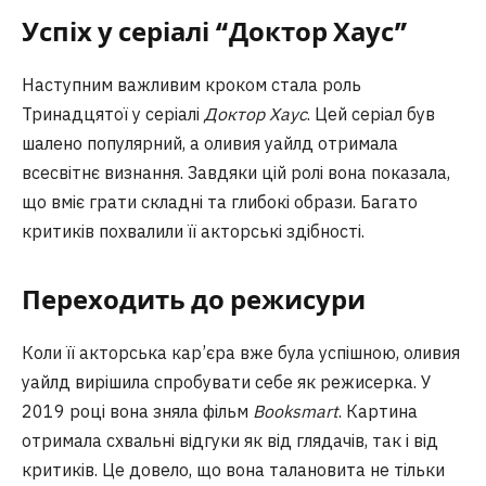
Успіх у серіалі “Доктор Хаус”
Наступним важливим кроком стала роль
Тринадцятої у серіалі
Доктор Хаус
. Цей серіал був
шалено популярний, а оливия уайлд отримала
всесвітнє визнання. Завдяки цій ролі вона показала,
що вміє грати складні та глибокі образи. Багато
критиків похвалили її акторські здібності.
Переходить до режисури
Коли її акторська кар’єра вже була успішною, оливия
уайлд вирішила спробувати себе як режисерка. У
2019 році вона зняла фільм
Booksmart
. Картина
отримала схвальні відгуки як від глядачів, так і від
критиків. Це довело, що вона талановита не тільки