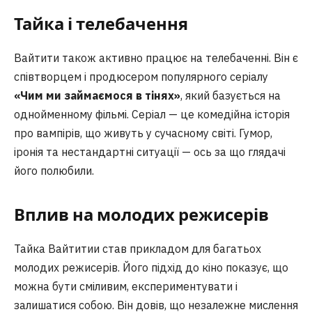
Тайка і телебачення
Вайтити також активно працює на телебаченні. Він є
співтворцем і продюсером популярного серіалу
«Чим ми займаємося в тінях»
, який базується на
однойменному фільмі. Серіал — це комедійна історія
про вампірів, що живуть у сучасному світі. Гумор,
іронія та нестандартні ситуації — ось за що глядачі
його полюбили.
Вплив на молодих режисерів
Тайка Вайтитии став прикладом для багатьох
молодих режисерів. Його підхід до кіно показує, що
можна бути сміливим, експериментувати і
залишатися собою. Він довів, що незалежне мислення