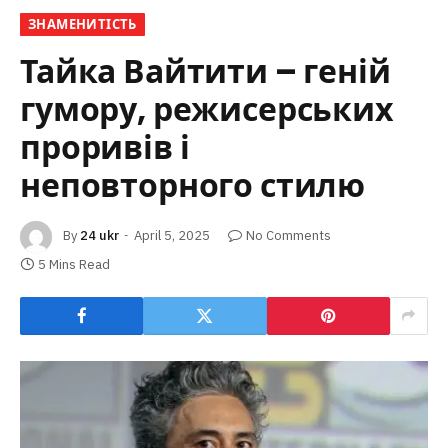
ЗНАМЕНИТІСТЬ
Тайка Вайтити – геній
гумору, режисерських
проривів і
неповторного стилю
By
24 ukr
April 5, 2025
No Comments
5 Mins Read