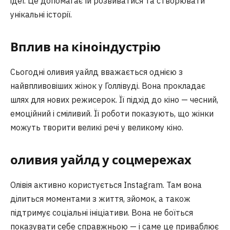
ідеї. Це допомагає їй розвиватися та створювати
унікальні історії.
Вплив на кіноіндустрію
Сьогодні оливия уайлд вважається однією з
найвпливовіших жінок у Голлівуді. Вона прокладає
шлях для нових режисерок. Її підхід до кіно — чесний,
емоційний і сміливий. Її роботи показують, що жінки
можуть творити великі речі у великому кіно.
оливия уайлд у соцмережах
Олівія активно користується Instagram. Там вона
ділиться моментами з життя, зйомок, а також
підтримує соціальні ініціативи. Вона не боїться
показувати себе справжньою — і саме це приваблює