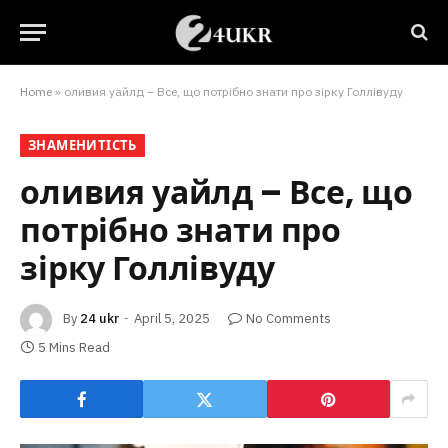
Home
»
оливия уайлд – Все, що потрібно знати про зірку Голлівуду
ЗНАМЕНИТІСТЬ
оливия уайлд – Все, що
потрібно знати про
зірку Голлівуду
By
24 ukr
April 5, 2025
No Comments
5 Mins Read