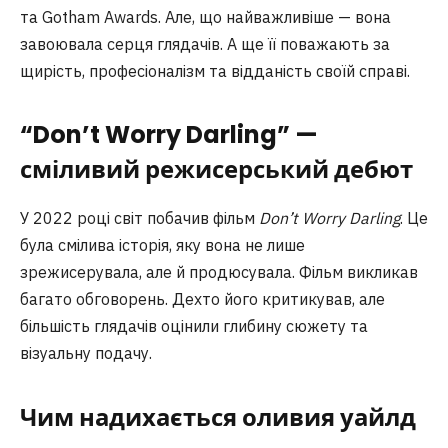
та Gotham Awards. Але, що найважливіше — вона
завоювала серця глядачів. А ще її поважають за
щирість, професіоналізм та відданість своїй справі.
“Don’t Worry Darling” —
сміливий режисерський дебют
У 2022 році світ побачив фільм
Don’t Worry Darling
. Це
була смілива історія, яку вона не лише
зрежисерувала, але й продюсувала. Фільм викликав
багато обговорень. Дехто його критикував, але
більшість глядачів оцінили глибину сюжету та
візуальну подачу.
Чим надихається оливия уайлд