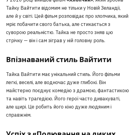
Тайку Вайтити відомим не тільки у Новій Зеландії,
але й у світі. Цей фільм розповідає про хлопчика, який
мріє побачити свого батька, але стикається з
суворою реальністю. Тайка не просто зняв цю
стрічку — він і сам зіграв у ній головну роль.
Впізнаваний стиль Вайтити
Тайка Вайтити має унікальний стиль. Його фільми
легкі, веселі, але водночас дуже глибокі. Він
майстерно поєднує комедію з драмою, фантастикою
та навіть трагедією. Його герої часто дивакуваті,
але щирі. Це робить його кіно дуже людяним і
справжнім.
Успіх з «Полювання на диких