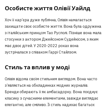
Особисте життя Олівії Уайлд
Хоч її кар’єра дуже публічна, Олівія намагається
захищати своє особисте життя. Вона була одружена
з італійським принцом Тао Русполі. Пізніше вона мала
стосунки з актором Джейсоном Судейкісом, з яким
має двоє дітей. У 2020-2022 роках вона
зустрічалася з співаком Гаррі Стайлзом.
Стиль та вплив у моді
Олівія відома своїм стильним виглядом. Вона часто
з’являється на обкладинках модних журналів.
Бренди обирають її як амбасадорку. Вона поєднує
класику з сучасними елементами, завжди виглядає
елегантно, але сміливо. Її стиль надихає багатьох