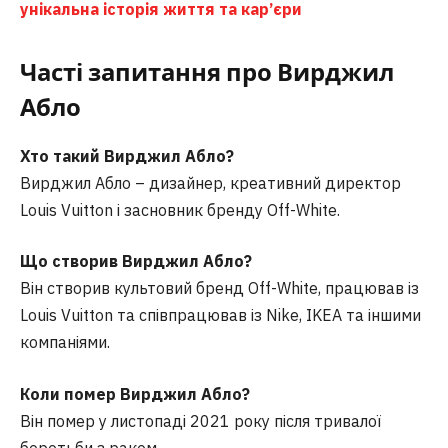
унікальна історія життя та кар’єри
Часті запитання
про Вирджил
Абло
Хто такий Вирджил Абло?
Вирджил Абло – дизайнер, креативний директор
Louis Vuitton і засновник бренду Off-White.
Що створив Вирджил Абло?
Він створив культовий бренд Off-White, працював із
Louis Vuitton та співпрацював із Nike, IKEA та іншими
компаніями.
Коли помер Вирджил Абло?
Він помер у листопаді 2021 року після тривалої
боротьби з раком.