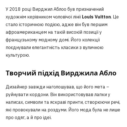
У 2018 році Вирджил Аблоо був призначений
художнім керівником чоловічої лінії
Louis Vuitton
. Це
стало історичною подією, адже він був першим
афроамериканцем на такій високій позиції у
французькому модному домі. Його колекції
поєднували елегантність класики з вуличною
культурою.
Творчий підхід Вирджила Абло
Дизайнер завжди наголошував, що його мета –
руйнувати кордони. Він використовував лапки у
написах, символи та яскраві принти, створюючи речі,
які провокували на роздуми. Його мода була не лише
про одяг, а й про ідеї.