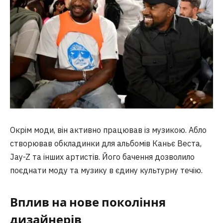
Окрім моди, він активно працював із музикою. Абло
створював обкладинки для альбомів Каньє Веста,
Jay-Z та інших артистів. Його бачення дозволило
поєднати моду та музику в єдину культурну течію.
Вплив на нове покоління
дизайнерів