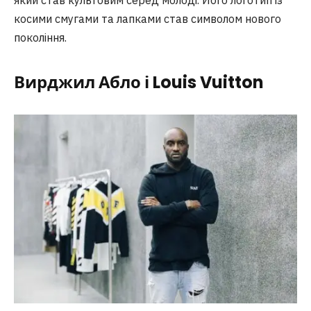
який став культовим серед молоді. Його логотип із
косими смугами та лапками став символом нового
покоління.
Вирджил Абло і Louis Vuitton