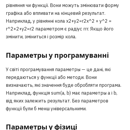
рівняння чи функції. Вони можуть змінювати форму
графіка або впливати на кінцевий результат.
Наприклад, у рівнянні кола x2+y2=r2x^2 + y^2 =
r^2×2+y2=r2 параметром є радіус rrr. Якщо його
змінити, зміниться і розмір кола.
Параметры у програмуванні
У світі програмування параметры — це дані, які
передаються у функції або методи. Вони
визначають, які значення буде обробляти програма.
Наприклад, функція sum(a, b) має параметры a і b,
від яких залежить результат. Без параметров
функції були б менш універсальними.
Параметры у фізиці