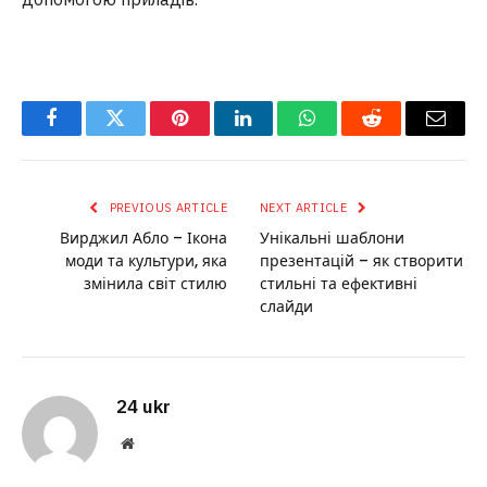
Facebook
Twitter
Pinterest
LinkedIn
WhatsApp
Reddit
Email
PREVIOUS ARTICLE
NEXT ARTICLE
Вирджил Абло – Ікона
Унікальні шаблони
моди та культури, яка
презентацій – як створити
змінила світ стилю
стильні та ефективні
слайди
24 ukr
Website