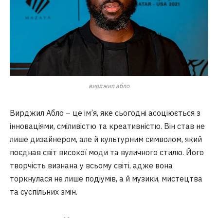
вирджил абло
Вирджил Абло – це ім’я, яке сьогодні асоціюється з
інноваціями, сміливістю та креативністю. Він став не
лише дизайнером, але й культурним символом, який
поєднав світ високої моди та вуличного стилю. Його
творчість визнана у всьому світі, адже вона
торкнулася не лише подіумів, а й музики, мистецтва
та суспільних змін.