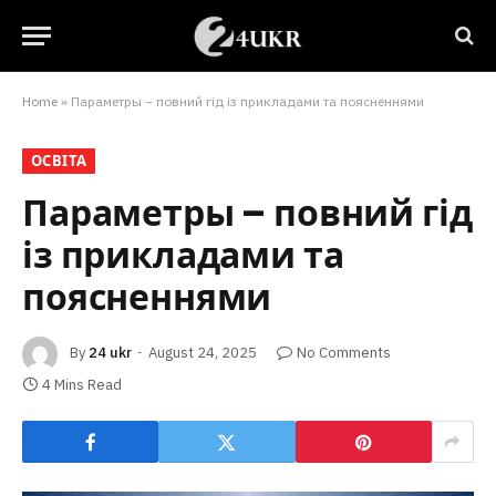
Home
»
Параметры – повний гід із прикладами та поясненнями
ОСВІТА
Параметры – повний гід
із прикладами та
поясненнями
By
24 ukr
August 24, 2025
No Comments
4 Mins Read