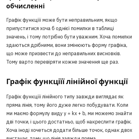
обчисленні
Графік функціїї може бути неправильним, якщо
припуститися хоча б однієї помилки в таблиці
значень, і тому потрібно бути уважним. Хоча помилки
здаються дрібними, вони змінюють форму графіка,
що може призвести до неправильних висновків.
Тому варто перевіряти кожне значення ще раз.
Графік функціїї лінійної функції
Графік функціїї лінійного типу завжди виглядає як
пряма лінія, тому його дуже легко побудувати. Коли
ми маємо формулу виду y = kx + b, ми можемо знайти
дві точки, і цього достатньо, щоб накреслити графік.
Хоча іноді хочеться додати більше точок, однак двох
вистачає, тому що лінія завжди пряма.