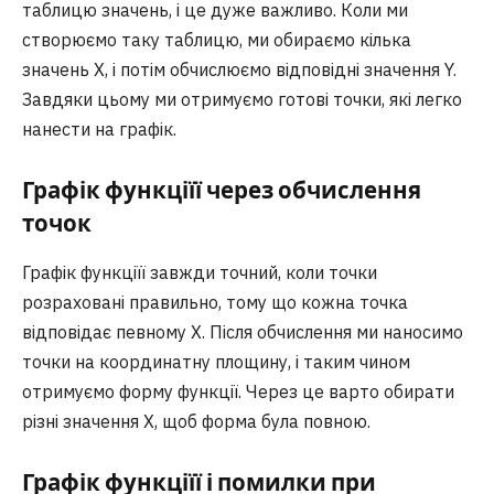
таблицю значень, і це дуже важливо. Коли ми
створюємо таку таблицю, ми обираємо кілька
значень X, і потім обчислюємо відповідні значення Y.
Завдяки цьому ми отримуємо готові точки, які легко
нанести на графік.
Графік функціїї через обчислення
точок
Графік функціїї завжди точний, коли точки
розраховані правильно, тому що кожна точка
відповідає певному X. Після обчислення ми наносимо
точки на координатну площину, і таким чином
отримуємо форму функції. Через це варто обирати
різні значення X, щоб форма була повною.
Графік функціїї і помилки при