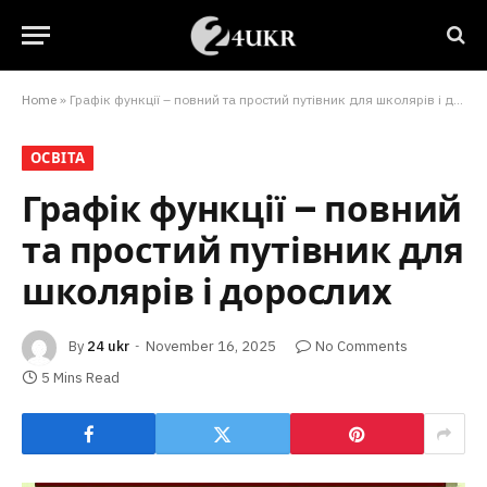
Home
»
Графік функції – повний та простий путівник для школярів і дорослих
ОСВІТА
Графік функції – повний
та простий путівник для
школярів і дорослих
By
24 ukr
November 16, 2025
No Comments
5 Mins Read