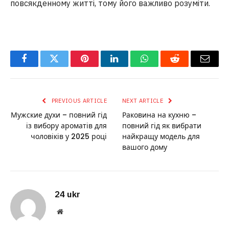
повсякденному житті, тому його важливо розуміти.
Facebook
Twitter
Pinterest
LinkedIn
WhatsApp
Reddit
Email
PREVIOUS ARTICLE
NEXT ARTICLE
Мужские духи – повний гід
Раковина на кухню –
із вибору ароматів для
повний гід як вибрати
чоловіків у 2025 році
найкращу модель для
вашого дому
24 ukr
Website