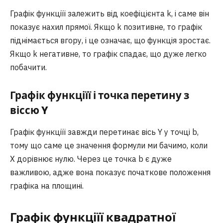
Графік функціїї залежить від коефіцієнта k, і саме він
показує нахил прямої. Якщо k позитивне, то графік
піднімається вгору, і це означає, що функція зростає.
Якщо k негативне, то графік спадає, що дуже легко
побачити.
Графік функціїї і точка перетину з
віссю Y
Графік функціїї завжди перетинає вісь Y у точці b,
тому що саме це значення формули ми бачимо, коли
X дорівнює нулю. Через це точка b є дуже
важливою, адже вона показує початкове положення
графіка на площині.
Графік функціїї квадратної