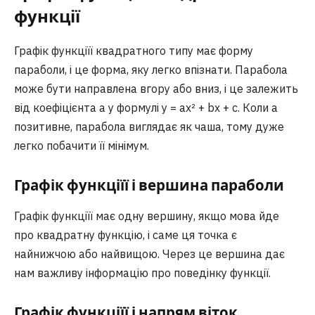
функції
Графік функціїї квадратного типу має форму
параболи, і це форма, яку легко впізнати. Парабола
може бути направлена вгору або вниз, і це залежить
від коефіцієнта a у формулі y = ax² + bx + c. Коли a
позитивне, парабола виглядає як чаша, тому дуже
легко побачити її мінімум.
Графік функціїї і вершина параболи
Графік функціїї має одну вершину, якщо мова йде
про квадратну функцію, і саме ця точка є
найнижчою або найвищою. Через це вершина дає
нам важливу інформацію про поведінку функції.
Графік функціїї і напрям віток