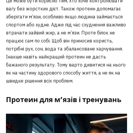
Це може бути корисно тим, хто хоче контролювати
вагу без жорстких дієт. Також протеин допомагає
зберігати м’язи, особливо якщо людина займається
спортом або худне. Адже під час схуднення важливо
втрачати зайвий жир, а не м’язи. Проте білок не
працює сам по собі. Щоб він приносив користь,
потрібні рух, сон, вода та збалансоване харчування.
Інакше навіть найкращий протеин не дасть
бажаного результату. Тому варто дивитися на нього
як на частину здорового способу життя, а не як на
швидке рішення всіх проблем.
Протеин для м’язів і тренувань