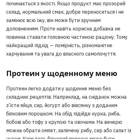
починається з якості. Якщо продукт має прозорий
склад, нормальний смак, добре переноситься і не
замінює всю їжу, він може бути зручним
доповненням. Проте навіть корисна добавка не
повинна ставати головною частиною раціону. Тому
найкращий підхід — помірність, різноманітне
харчування та увага до власного самопочуття.
Протеин у щоденному меню
Протеин легко додати у щоденне меню без
складних рецептів. Наприклад, на сніданок можна
з’їсти яйця, сир, йогурт або вівсянку з доданим
білковим порошком. На обід підійде курка, риба,
бобові або тофу з крупою та овочами. На вечерю
можна обрати омлет, запечену рибу, сир або салат із
нутом. Крім того, білковий перекус може бути