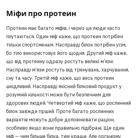
Міфи про протеин
Протеин має багато міфів, і через це люди часто
плутаються. Один міф каже, що протеин потрібен
тільки спортсменам. Насправді білок потрібен усім,
бо тіло використовує його щодня. Другий міф каже,
що від протеину одразу ростуть великі м’язи.
Насправді м’язи ростуть від тренувань, харчування,
сну та часу. Третій міф каже, що весь протеин
шкідливий. Насправді якісний білковий продукт у
розумній кількості може бути безпечним для
здорових людей. Четвертий міф каже, що рослинний
білок завжди гірший. Проте багато рослинних
варіантів можуть добре доповнювати раціон,
особливо якщо вони правильно підібрані. Ще один
міф — чим більше білка, тим краще. Але організму