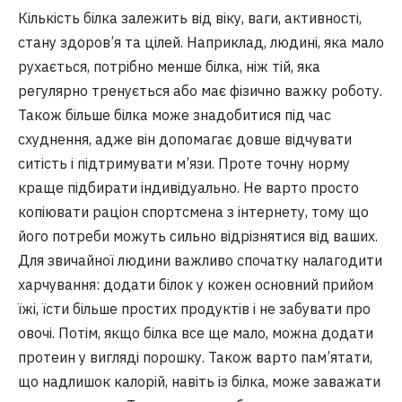
Кількість білка залежить від віку, ваги, активності,
стану здоров’я та цілей. Наприклад, людині, яка мало
рухається, потрібно менше білка, ніж тій, яка
регулярно тренується або має фізично важку роботу.
Також більше білка може знадобитися під час
схуднення, адже він допомагає довше відчувати
ситість і підтримувати м’язи. Проте точну норму
краще підбирати індивідуально. Не варто просто
копіювати раціон спортсмена з інтернету, тому що
його потреби можуть сильно відрізнятися від ваших.
Для звичайної людини важливо спочатку налагодити
харчування: додати білок у кожен основний прийом
їжі, їсти більше простих продуктів і не забувати про
овочі. Потім, якщо білка все ще мало, можна додати
протеин у вигляді порошку. Також варто пам’ятати,
що надлишок калорій, навіть із білка, може заважати