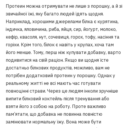
Протеин можна отримувати не лише з порошку, а й зі
звичайної їжі, яку багато людей їдять щодня.
Наприклад, хорошими джерелами білка є курятина,
індичка, яловичина, риба, яйця, сир, йогурт, молоко,
кефір, квасоля, нут, сочевиця, горох, тофу, насіння та
горіхи. Крім того, білок є навіть у крупах, хоча там
його менше. Тому, перш ніж купувати добавку, варто
подивитися на свій раціон. Якщо ви щодня їсте
достатньо білкових продуктів, можливо, вам не
потрібен додатковий протеин у порошку. Однак у
реальному житті не всі мають час готувати
повноцінні страви. Через це людям інколи зручніше
випити білковий коктейль після тренування або
взяти його з собою на роботу. Проте важливо
пам’ятати, що добавка не повинна повністю
замінювати нормальну їжу. Вона може бути