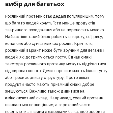
вибір для багатьох
Рослинний протеин стає дедалі популярнішим, тому
що багато людей хочуть їсти менше продуктів
тваринного походження або не переносять молоко.
Найчастіше такий білок роблять із гороху, сої, рису,
конопель або суміші кількох рослин. Крім того,
рослинний варіант може бути зручним для веганів і
людей, які дотримуються посту. Однак смак і
текстура рослинного протеину можуть відрізнятися
від сироваткового. Деякі порошки мають більш густу
або трохи зернисту структуру. Проте якісні
продукти часто мають приємний смак і добре
змішуються. Важливо також дивитися на
амінокислотний склад. Наприклад, соєвий протеин
вважається повноцінним, а гороховий часто
поєднують з іншими джерелами білка, щоб зробити