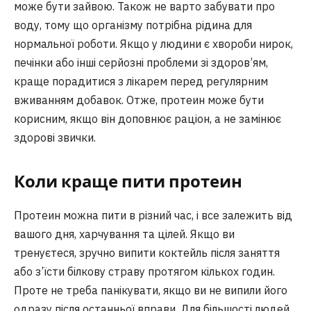
може бути зайвою. Також не варто забувати про
воду, тому що організму потрібна рідина для
нормальної роботи. Якщо у людини є хвороби нирок,
печінки або інші серйозні проблеми зі здоров’ям,
краще порадитися з лікарем перед регулярним
вживанням добавок. Отже, протеин може бути
корисним, якщо він доповнює раціон, а не замінює
здорові звички.
Коли краще пити протеин
Протеин можна пити в різний час, і все залежить від
вашого дня, харчування та цілей. Якщо ви
тренуєтеся, зручно випити коктейль після заняття
або з’їсти білкову страву протягом кількох годин.
Проте не треба панікувати, якщо ви не випили його
одразу після останньої вправи. Для більшості людей