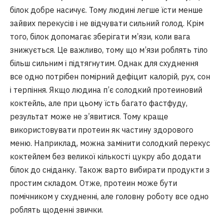
білок добре насичує. Тому людині легше їсти менше
зайвих перекусів і не відчувати сильний голод. Крім
того, білок допомагає зберігати м’язи, коли вага
знижується. Це важливо, тому що м’язи роблять тіло
більш сильним і підтягнутим. Однак для схуднення
все одно потрібен помірний дефіцит калорій, рух, сон
і терпіння. Якщо людина п’є солодкий протеиновий
коктейль, але при цьому їсть багато фастфуду,
результат може не з’явитися. Тому краще
використовувати протеин як частину здорового
меню. Наприклад, можна замінити солодкий перекус
коктейлем без великої кількості цукру або додати
білок до сніданку. Також варто вибирати продукти з
простим складом. Отже, протеин може бути
помічником у схудненні, але головну роботу все одно
роблять щоденні звички.