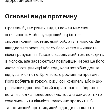
здоровим режимом.
Основні види протеину
Протеин буває різних видів, і кожен має свої
особливості. Найпопулярніший варіант —
сироватковий протеин, який роблять із молока. Він
швидко засвоюється, тому його часто вживають
після тренування. Також є казеїн, який теж походить
із молока, але засвоюється повільніше. Через це його
часто п’ють увечері або тоді, коли потрібно довше
відчувати ситість. Крім того, є рослинний протеин.
Його роблять із гороху, рису, сої, конопель або інших
рослинних джерел. Такий варіант часто обирають
вегани, люди з непереносимістю лактози або ті, хто
хоче зменшити кількість молочних продуктів. Є
також яєчний протеин, який підходить тим, хто