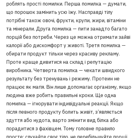
роблять прості помилки. Перша помилка — думати,
що порошок замінить усю їжу. Насправді тілу
потрібні також овочі, фрукти, крупи, жири, вітаміни
та мінерали. Друга помилка — пити занадто багато
порцій без потреби. Через це можна отримати зайві
калорії або дискомфорт у животі. Третя помилка —
обирати продукт тільки через красиву рекламу.
Проте краще дивитися на склад і репутацію
виробника. Четверта помилка — чекати швидкого
результату без тренувань і режиму. Протеин не
працює як магія. Він лише допомагає організму, якщо
людина вже робить правильні кроки. Ще одна
помилка — ігнорувати індивідуальні реакції. Якщо
після певного продукту болить живіт, з’являється
здуття або нудота, варто змінити вид білка або
порадитися з фахівцем. Тому головне правило
просте: слухайте своє тіло, не перебільшуйте порції