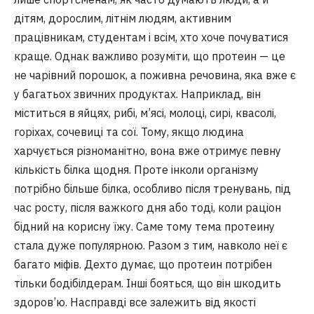
дітям, дорослим, літнім людям, активним
працівникам, студентам і всім, хто хоче почуватися
краще. Однак важливо розуміти, що протеин — це
не чарівний порошок, а поживна речовина, яка вже є
у багатьох звичних продуктах. Наприклад, він
міститься в яйцях, рибі, м’ясі, молоці, сирі, квасолі,
горіхах, сочевиці та сої. Тому, якщо людина
харчується різноманітно, вона вже отримує певну
кількість білка щодня. Проте інколи організму
потрібно більше білка, особливо після тренувань, під
час росту, після важкого дня або тоді, коли раціон
бідний на корисну їжу. Саме тому тема протеину
стала дуже популярною. Разом з тим, навколо неї є
багато міфів. Дехто думає, що протеин потрібен
тільки бодібілдерам. Інші бояться, що він шкодить
здоров’ю. Насправді все залежить від якості