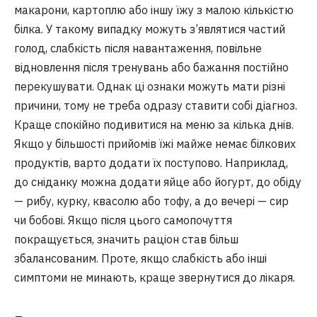
макарони, картоплю або іншу їжу з малою кількістю
білка. У такому випадку можуть з’являтися частий
голод, слабкість після навантаження, повільне
відновлення після тренувань або бажання постійно
перекушувати. Однак ці ознаки можуть мати різні
причини, тому не треба одразу ставити собі діагноз.
Краще спокійно подивитися на меню за кілька днів.
Якщо у більшості прийомів їжі майже немає білкових
продуктів, варто додати їх поступово. Наприклад,
до сніданку можна додати яйце або йогурт, до обіду
— рибу, курку, квасолю або тофу, а до вечері — сир
чи бобові. Якщо після цього самопочуття
покращується, значить раціон став більш
збалансованим. Проте, якщо слабкість або інші
симптоми не минають, краще звернутися до лікаря.