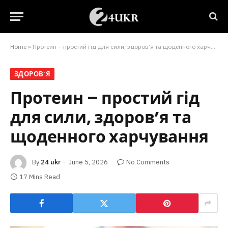
Home
»
Протеин – простий гід для сили, здоров’я та щоденного харчування
ЗДОРОВ’Я
Протеин – простий гід
для сили, здоров’я та
щоденного харчування
By
24 ukr
June 5, 2026
No Comments
17 Mins Read