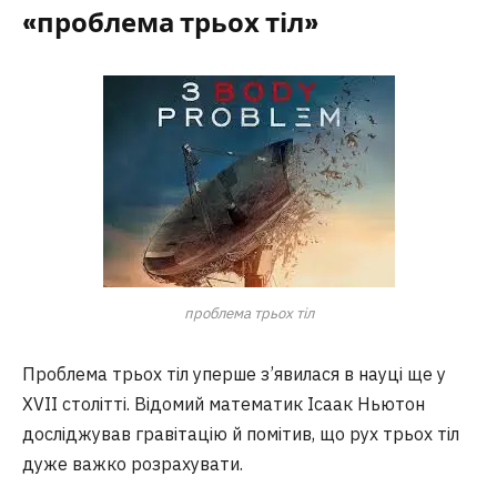
«проблема трьох тіл»
проблема трьох тіл
Проблема трьох тіл уперше з’явилася в науці ще у
XVII столітті. Відомий математик Ісаак Ньютон
досліджував гравітацію й помітив, що рух трьох тіл
дуже важко розрахувати.