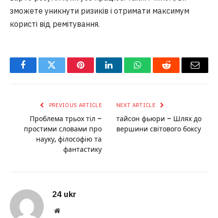
зможете уникнути ризиків і отримати максимум
користі від ремітування.
Facebook
Twitter
Pinterest
LinkedIn
WhatsApp
Reddit
Email
PREVIOUS ARTICLE
NEXT ARTICLE
Проблема трьох тіл –
тайсон фьюри – Шлях до
простими словами про
вершини світового боксу
науку, філософію та
фантастику
24 ukr
Website