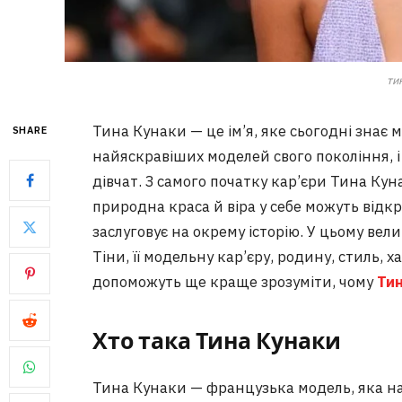
ти
Тина Кунаки — це ім’я, яке сьогодні знає м
SHARE
найяскравіших моделей свого покоління, і 
дівчат. З самого початку кар’єри Тина Кун
природна краса й віра у себе можуть відкри
заслуговує на окрему історію. У цьому вел
Тіни, її модельну кар’єру, родину, стиль, х
допоможуть ще краще зрозуміти, чому
Тин
Хто така Тина Кунаки
Тина Кунаки — французька модель, яка наро