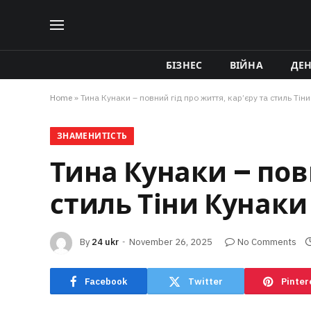
БІЗНЕС
ВІЙНА
ДЕ
Home
»
Тина Кунаки – повний гід про життя, кар’єру та стиль Тін
ЗНАМЕНИТІСТЬ
Тина Кунаки – повн
стиль Тіни Кунаки
By
24 ukr
November 26, 2025
No Comments
Facebook
Twitter
Pinter