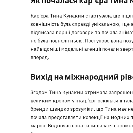
Як почалася кар’єра Тина
Кар’єра Тина Кунакии стартувала ще підліт
зовнішність була справді унікальною, і це 
підписала перші договори та почала зніма
не була повнолітньою. Поступово вона позу
найвідоміші модельні агенції почали зверт
вперед.
Вихід на міжнародний рів
Згодом Тина Кунакии отримала запрошення
великим кроком у її кар’єрі, оскільки її та
бренди швидко зрозуміли, що Тина має не 
почала представляти колекції на модних п
марок. Водночас вона залишалася скромн