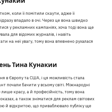
 Кунаки
и
ком, коли її помітили скаути, адже її
відразу впадало в очі. Через це вона швидко
тися у рекламних кампаніях, хоча тоді вона ще
вала для відомих журналів, і навіть
ати на неї увагу, тому вона впевнено рухалася
ень Тина Кунаки
и
 в Європу та США, і ця можливість стала
лант почали бачити у всьому світі. Міжнародні
лише красу, а й професійність, тому вона
оказах, а також зніматися для реклам світових
ою й відкритою, що приваблювало публіку ще