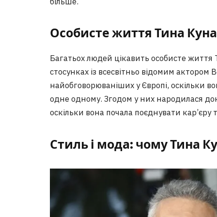
більше.
Особисте життя Тина Кун
Багатьох людей цікавить особисте життя Т
стосунках із всесвітньо відомим актором В
найобговорюваніших у Європі, оскільки в
одне одному. Згодом у них народилася донь
оскільки вона почала поєднувати кар’єру 
Стиль і мода: чому Тина К