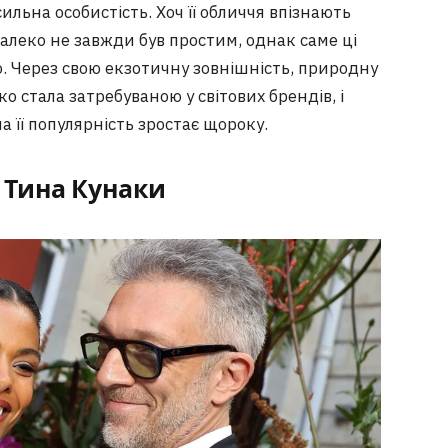
ильна особистість. Хоч її обличчя впізнають
алеко не завжди був простим, однак саме ці
. Через свою екзотичну зовнішність, природну
 стала затребуваною у світових брендів, і
 її популярність зростає щороку.
 Тина Кунаки