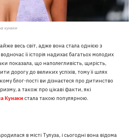
на кунаки
айже весь світ, адже вона стала однією з
водночас її історія надихає багатьох молодих
аки показала, що наполегливість, щирість,
ти дорогу до великих успіхів, тому її шлях
икому блог-пості ви дізнаєтеся про дитинство
аризму, а також про цікаві факти, які
а Кунаки
стала такою популярною.
дилася в місті Тулуза, і сьогодні вона відома