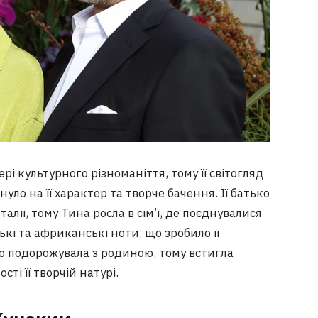
і культурного різноманіття, тому її світогляд
ло на її характер та творче бачення. Її батько
алії, тому Тина росла в сім’ї, де поєднувалися
ські та африканські ноти, що зробило її
сто подорожувала з родиною, тому встигла
ті її творчій натурі.