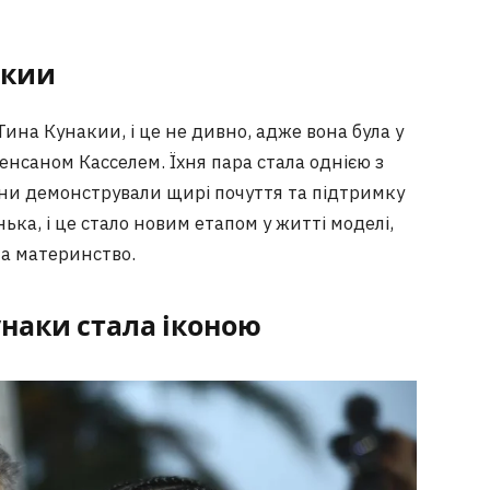
аки
и
ина Кунакии, і це не дивно, адже вона була у
енсаном Касселем. Їхня пара стала однією з
они демонстрували щирі почуття та підтримку
ка, і це стало новим етапом у житті моделі,
та материнство.
унаки стала іконою