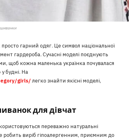
шиванки
 просто гарний одяг. Це символ національної
емент гардероба. Сучасні моделі поєднують
ми, щоб кожна маленька українка почувалася
 у будні. На
egory/girls/
легко знайти якісні моделі,
иванок для дівчат
користовуються переважно натуральні
 Це робить виріб гіпоалергенним, приємним до