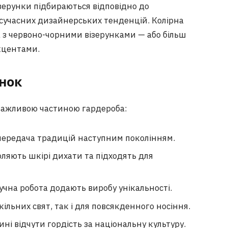
ізерунки підбираються відповідно до
 сучасних дизайнерських тенденцій. Колірна
 з червоно-чорними візерунками — або більш
кцентами.
нок
 важливою частиною гардероба:
 передача традицій наступним поколінням.
ляють шкірі дихати та підходять для
учна робота додають виробу унікальності.
кільних свят, так і для повсякденного носіння.
і відчути гордість за національну культуру.