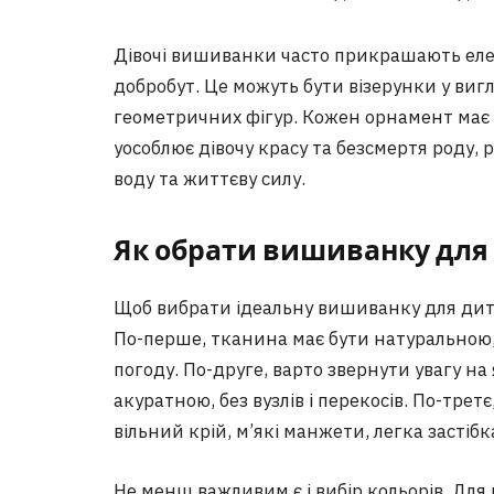
Дівочі вишиванки часто прикрашають елем
добробут. Це можуть бути візерунки у вигля
геометричних фігур. Кожен орнамент має 
уособлює дівочу красу та безсмертя роду, р
воду та життєву силу.
Як обрати вишиванку для
Щоб вибрати ідеальну вишиванку для дити
По-перше, тканина має бути натуральною,
погоду. По-друге, варто звернути увагу н
акуратною, без вузлів і перекосів. По-тре
вільний крій, м’які манжети, легка застібк
Не менш важливим є і вибір кольорів. Для