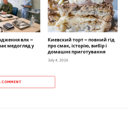
одження влк –
Киевский торт – повний гід
ває медогляд у
про смак, історію, вибір і
домашнє приготування
July 4, 2026
A COMMENT