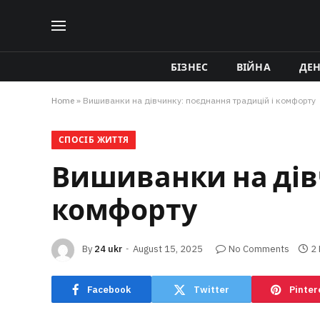
БІЗНЕС
ВІЙНА
ДЕ
Home
»
Вишиванки на дівчинку: поєднання традицій і комфорту
СПОСІБ ЖИТТЯ
Вишиванки на дів
комфорту
By
24 ukr
August 15, 2025
No Comments
2
Facebook
Twitter
Pinter