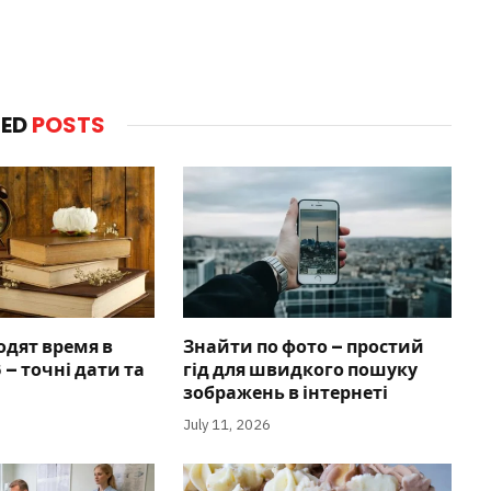
TED
POSTS
одят время в
Знайти по фото – простий
 – точні дати та
гід для швидкого пошуку
зображень в інтернеті
July 11, 2026