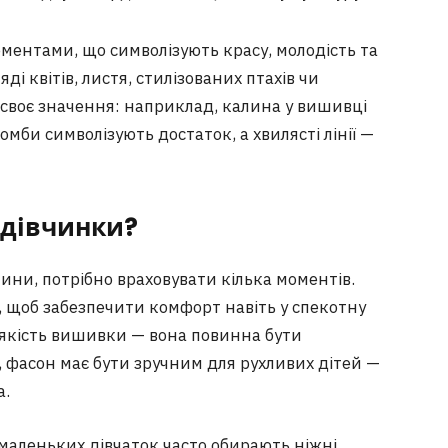
ентами, що символізують красу, молодість та
ді квітів, листя, стилізованих птахів чи
своє значення: наприклад, калина у вишивці
омби символізують достаток, а хвилясті лінії —
 дівчинки?
ни, потрібно враховувати кілька моментів.
 щоб забезпечити комфорт навіть у спекотну
а якість вишивки — вона повинна бути
тє, фасон має бути зручним для рухливих дітей —
а.
 маленьких дівчаток часто обирають ніжні