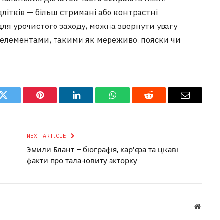
ідлітків — більш стримані або контрастні
ля урочистого заходу, можна звернути увагу
елементами, такими як мереживо, пояски чи
k
Twitter
Pinterest
LinkedIn
WhatsApp
Reddit
Email
NEXT ARTICLE
Эмили Блант – біографія, кар’єра та цікаві
факти про талановиту акторку
Websit