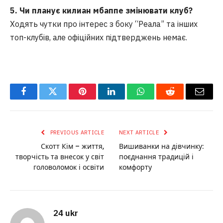
5. Чи планує килиан мбаппе змінювати клуб?
Ходять чутки про інтерес з боку “Реала” та інших
топ-клубів, але офіційних підтверджень немає.
Facebook
Twitter
Pinterest
LinkedIn
WhatsApp
Reddit
Email
PREVIOUS ARTICLE
NEXT ARTICLE
Скотт Кім – життя,
Вишиванки на дівчинку:
творчість та внесок у світ
поєднання традицій і
головоломок і освіти
комфорту
24 ukr