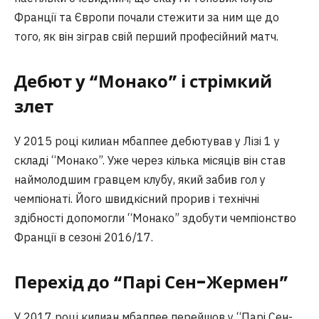
Франції та Європи почали стежити за ним ще до
того, як він зіграв свій перший професійний матч.
Дебют у “Монако” і стрімкий
злет
У 2015 році килиан мбаппее дебютував у Лізі 1 у
складі “Монако”. Уже через кілька місяців він став
наймолодшим гравцем клубу, який забив гол у
чемпіонаті. Його швидкісний прорив і технічні
здібності допомогли “Монако” здобути чемпіонство
Франції в сезоні 2016/17.
Перехід до “Парі Сен-Жермен”
У 2017 році килиан мбаппее перейшов у “Парі Сен-