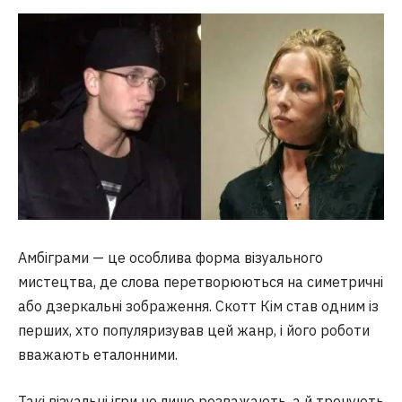
Амбіграми — це особлива форма візуального
мистецтва, де слова перетворюються на симетричні
або дзеркальні зображення. Скотт Кім став одним із
перших, хто популяризував цей жанр, і його роботи
вважають еталонними.
Такі візуальні ігри не лише розважають, а й тренують