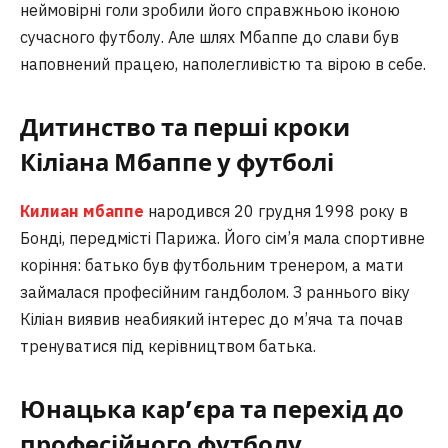
неймовірні голи зробили його справжньою іконою
сучасного футболу. Але шлях Мбаппе до слави був
наповнений працею, наполегливістю та вірою в себе.
Дитинство та перші кроки
Кіліана Мбаппе у футболі
Килиан мбаппе
народився 20 грудня 1998 року в
Бонді, передмісті Парижа. Його сім’я мала спортивне
коріння: батько був футбольним тренером, а мати
займалася професійним гандболом. З раннього віку
Кіліан виявив неабиякий інтерес до м’яча та почав
тренуватися під керівництвом батька.
Юнацька кар’єра та перехід до
професійного футболу