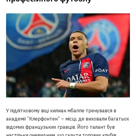
У підлітковому віці килиан мбаппе тренувався в
академії “Клерфонтен” – місці, де виховали багатьох
відомих французьких гравців. Його талант був
настільки очевидним, що скаути топових клубів