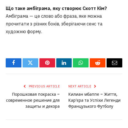
Що таке амбіграма, яку створює Скотт Кім?
Амбіграма — це слово або фраза, яке можна
прочитати з різних боків, зберігаючи сенс та
художню форму.
Facebook
Twitter
Pinterest
LinkedIn
WhatsApp
Reddit
Email
PREVIOUS ARTICLE
NEXT ARTICLE
Порошковая покраска –
Килиан мбаппе – Життя,
современное решение для
Кар’єра та Успіхи Легенди
защиты и декора
Французького Футболу