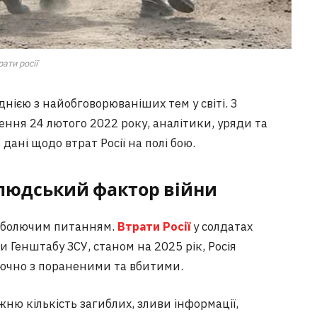
рати росії
днією з найобговорюваніших тем у світі. З
ння 24 лютого 2022 року, аналітики, уряди та
ані щодо втрат Росії на полі бою.
: людський фактор війни
є болючим питанням.
Втрати Росії
у солдатах
 Генштабу ЗСУ, станом на 2025 рік, Росія
лючно з пораненими та вбитими.
ню кількість загиблих, зливи інформації,