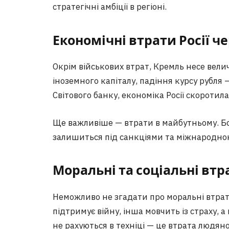
стратегічні амбіції в регіоні.
Економічні втрати Росії ч
Окрім військових втрат, Кремль несе величе
іноземного капіталу, падіння курсу рубля —
Світового банку, економіка Росії скоротил
Ще важливіше — втрати в майбутньому. Бо 
залишиться під санкціями та міжнародною
Моральні та соціальні втра
Неможливо не згадати про моральні втрати.
підтримує війну, інша мовчить із страху, а
не рахуються в техніці — це втрата людянос