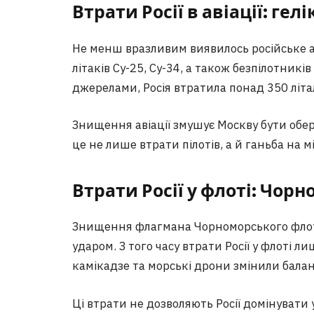
Втрати Росії в авіації: гел
Не менш вразливим виявилось російське 
літаків Су-25, Су-34, а також безпілотникі
джерелами, Росія втратила понад 350 літа
Знищення авіації змушує Москву бути об
це не лише втрати пілотів, а й ганьба на 
Втрати Росії у флоті: Чор
Знищення флагмана Чорноморського флот
ударом. З того часу втрати Росії у флоті л
камікадзе та морські дрони змінили балан
Ці втрати не дозволяють Росії домінувати 