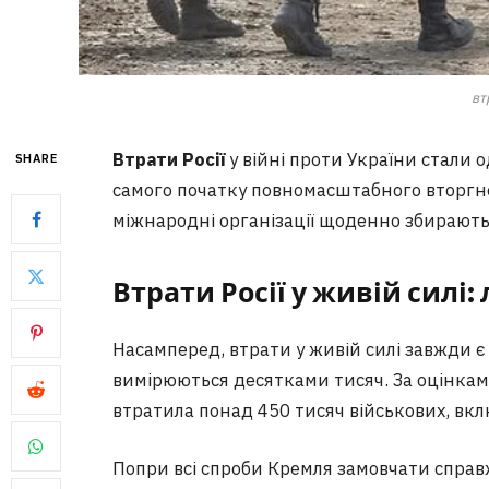
вт
Втрати Росії
у війні проти України стали о
SHARE
самого початку повномасштабного вторгне
міжнародні організації щоденно збирають д
Втрати Росії у живій силі
Насамперед, втрати у живій силі завжди 
вимірюються десятками тисяч. За оцінками
втратила понад 450 тисяч військових, вк
Попри всі спроби Кремля замовчати справж