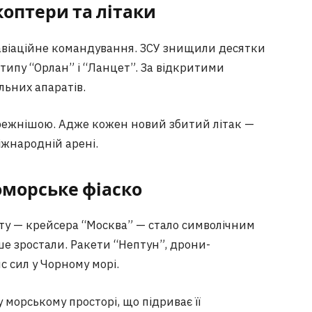
ікоптери та літаки
авіаційне командування. ЗСУ знищили десятки
в типу “Орлан” і “Ланцет”. За відкритими
льних апаратів.
ережнішою. Адже кожен новий збитий літак —
міжнародній арені.
номорське фіаско
у — крейсера “Москва” — стало символічним
ише зростали. Ракети “Нептун”, дрони-
с сил у Чорному морі.
у морському просторі, що підриває її