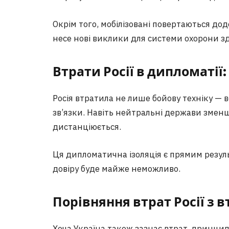
Окрім того, мобілізовані повертаються дод
несе нові виклики для системи охорони зд
Втрати Росії в дипломатії:
Росія втратила не лише бойову техніку — в
зв’язки. Навіть нейтральні держави змен
дистанціюється.
Ця дипломатична ізоляція є прямим резуль
довіру буде майже неможливо.
Порівняння втрат Росії з 
Хоча Україна також зазнає втрат, принципо