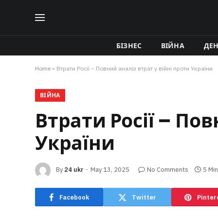
БІЗНЕС
ВІЙНА
ДЕ
Home
»
Втрати Росії – Повний аналіз втрат у війні проти України
ВІЙНА
Втрати Росії – Пов
України
By
24 ukr
May 13, 2025
No Comments
5 Mi
Facebook
Twitter
Pinter