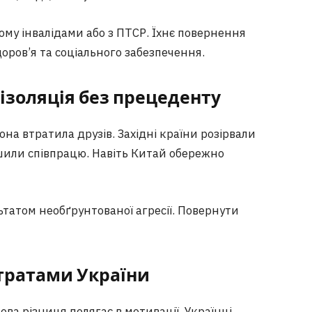
ому інвалідами або з ПТСР. Їхнє повернення
оров’я та соціального забезпечення.
 ізоляція без прецеденту
она втратила друзів. Західні країни розірвали
шили співпрацю. Навіть Китай обережно
татом необґрунтованої агресії. Повернути
втратами України
ва різниця полягає в мотивації. Українці