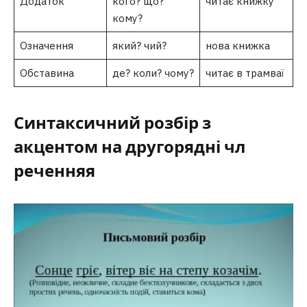
Додаток
кого? що?
читає книжку
кому?
Означення
який? чий?
нова книжка
Обставина
де? коли? чому?
читає в трамваї
Синтаксичний розбір з
акцентом на другорядні чл
реченняя