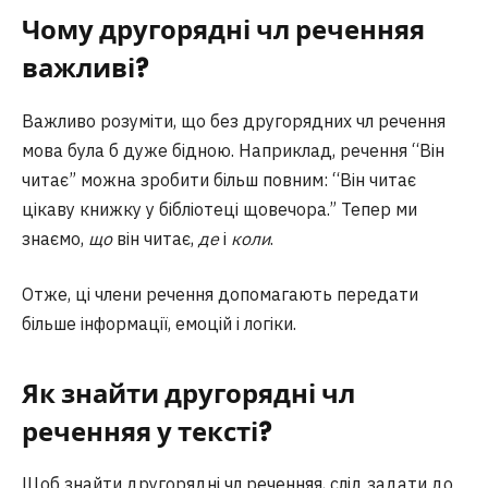
Чому другорядні чл реченняя
важливі?
Важливо розуміти, що без другорядних чл речення
мова була б дуже бідною. Наприклад, речення “Він
читає” можна зробити більш повним: “Він читає
цікаву книжку у бібліотеці щовечора.” Тепер ми
знаємо,
що
він читає,
де
і
коли
.
Отже, ці члени речення допомагають передати
більше інформації, емоцій і логіки.
Як знайти другорядні чл
реченняя у тексті?
Щоб знайти другорядні чл реченняя, слід задати до