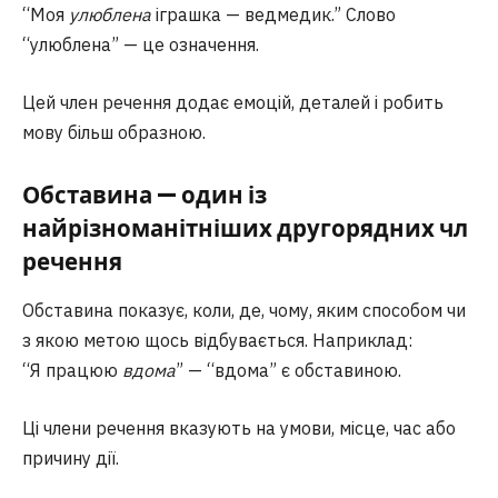
“Моя
улюблена
іграшка — ведмедик.” Слово
“улюблена” — це означення.
Цей член речення додає емоцій, деталей і робить
мову більш образною.
Обставина — один із
найрізноманітніших другорядних чл
речення
Обставина показує, коли, де, чому, яким способом чи
з якою метою щось відбувається. Наприклад:
“Я працюю
вдома
” — “вдома” є обставиною.
Ці члени речення вказують на умови, місце, час або
причину дії.