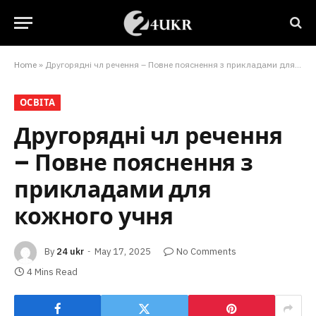
Home
»
Другорядні чл речення – Повне пояснення з прикладами для кожного учня
ОСВІТА
Другорядні чл речення
– Повне пояснення з
прикладами для
кожного учня
By
24 ukr
May 17, 2025
No Comments
4 Mins Read