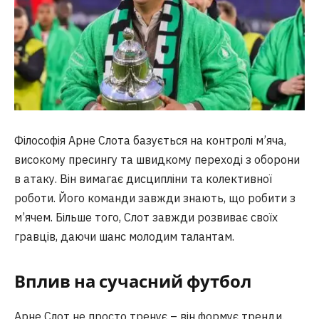
Філософія Арне Слота базується на контролі м’яча,
високому пресингу та швидкому переході з оборони
в атаку. Він вимагає дисципліни та колективної
роботи. Його команди завжди знають, що робити з
м’ячем. Більше того, Слот завжди розвиває своїх
гравців, даючи шанс молодим талантам.
Вплив на сучасний футбол
Арне Слот не просто тренує – він формує тренди.