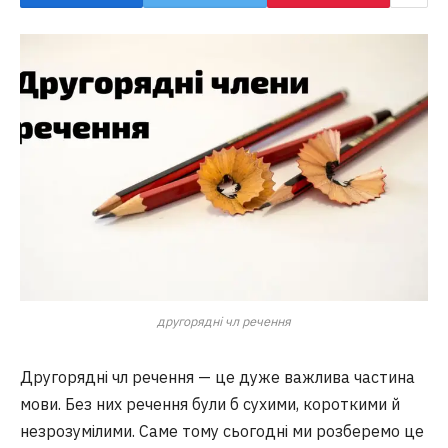
другорядні чл речення
Другорядні чл речення — це дуже важлива частина
мови. Без них речення були б сухими, короткими й
незрозумілими. Саме тому сьогодні ми розберемо це