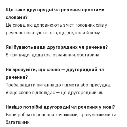
Що таке другорядні чл речення простими
словами?
Це слова, які доповнюють зміст головних слів у
реченні: показують, хто, що, де, коли й чому.
Які бувають види другорядних чл речення?
Є три види: додаток, означення, обставина.
Як зрозуміти, що слово — другорядний чл
речення?
Треба задати питання до підмета або присудка.
Якщо слово відповідає — це другорядний чл.
Навіщо потрібні другорядні чл речення у мові?
Вони роблять речення точнішими, зрозумілішими та
багатшими.