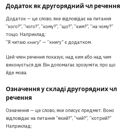
Додаток як другорядний чл речення
Додаток — це слово, яке відповідає на питання
“кого?”, “чого?”, “кому?”, “що?”, “ким?”, “на чому?”
тощо. Наприклад:
“Я читаю
книгу
” — “книгу” є додатком.
Цей член речення показує, над ким або над чим
виконується дія. Він допомагає зрозуміти, про що
йде мова.
Означення у складі другорядних чл
речення
Означення — це слово, яке описує предмет. Воно
відповідає на питання “який?”, “чий?”, “котрий?”
Наприклад: