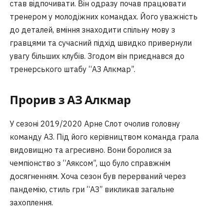
став відпочивати. Він одразу почав працювати
тренером у молодіжних командах. Його уважність
до деталей, вміння знаходити спільну мову з
гравцями та сучасний підхід швидко привернули
увагу більших клубів. Згодом він приєднався до
тренерського штабу “АЗ Алкмар”.
Прорив з АЗ Алкмар
У сезоні 2019/2020 Арне Слот очолив головну
команду АЗ. Під його керівництвом команда грала
видовищно та агресивно. Вони боролися за
чемпіонство з “Аяксом”, що було справжнім
досягненням. Хоча сезон був перерваний через
пандемію, стиль гри “АЗ” викликав загальне
захоплення.