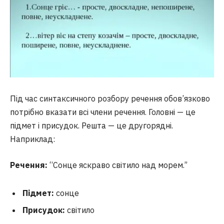
Під час синтаксичного розбору речення обов’язково
потрібно вказати всі члени речення. Головні — це
підмет і присудок. Решта — це другорядні.
Наприклад:
Речення:
“Сонце яскраво світило над морем.”
Підмет:
сонце
Присудок:
світило