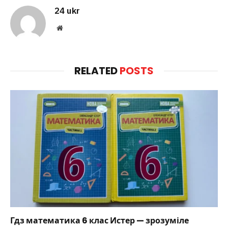
24 ukr
Website
RELATED
POSTS
Гдз математика 6 клас Истер — зрозуміле