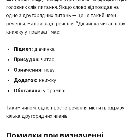
головних слів питання. Якщо слово відповідає на
одне з другорядних питань — це і є такий член
речення. Наприклад, речення “Дівчинка читає нову
книжку у трамваї” має:
Підмет:
дівчинка
Присудок:
читає
Означення:
нову
Додаток:
книжку
Обставина:
у трамваї
Таким чином, одне просте речення містить одразу
кілька другорядних членів.
Помилки при визначенні