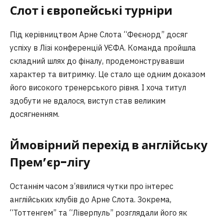
Слот і європейські турніри
Під керівництвом Арне Слота “Феєнорд” досяг
успіху в Лізі конференцій УЄФА. Команда пройшла
складний шлях до фіналу, продемонструвавши
характер та витримку. Це стало ще одним доказом
його високого тренерського рівня. І хоча титул
здобути не вдалося, виступ став великим
досягненням.
Ймовірний перехід в англійську
Прем’єр-лігу
Останнім часом з’явилися чутки про інтерес
англійських клубів до Арне Слота. Зокрема,
“Тоттенгем” та “Ліверпуль” розглядали його як