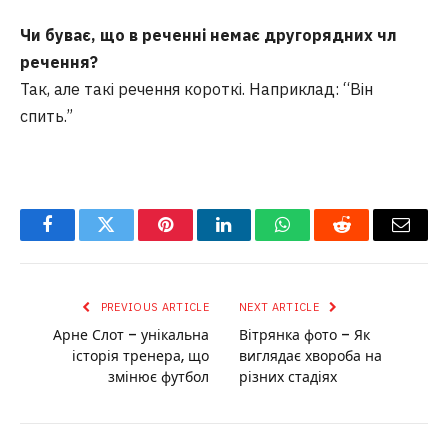
Чи буває, що в реченні немає другорядних чл
речення?
Так, але такі речення короткі. Наприклад: “Він
спить.”
Facebook
Twitter
Pinterest
LinkedIn
WhatsApp
Reddit
Email
PREVIOUS ARTICLE
NEXT ARTICLE
Арне Слот – унікальна
Вітрянка фото – Як
історія тренера, що
виглядає хвороба на
змінює футбол
різних стадіях