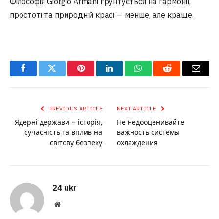
Філософія Giorgio Armani ґрунтується на гармонії,
простоті та природній красі — менше, але краще.
Facebook
Twitter
Pinterest
LinkedIn
WhatsApp
Reddit
Email
PREVIOUS ARTICLE
NEXT ARTICLE
Ядерні держави – історія,
Не недооценивайте
сучасність та вплив на
важность системы
світову безпеку
охлаждения
24 ukr
Website