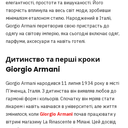
елегантності, простоти та вишуканості. Його
творчість вплинула на весь світ моди, зробивши
мінімалізм еталоном стилю. Народжений в Італії,
Giorgio Armani перетворив свою пристрасть до
одягу на світову імперію, яка сьогодні включає одяг,
парфуми, аксесуари та навіть готелі.
Дитинство та перші кроки
Giorgio Armani
Giorgio Armani народився 11 липня 1934 року в місті
П’яченца, Італія. З дитинства він виявляв любов до
гармонії форм і кольорів. Спочатку він мріяв стати
лікарем і навіть навчався в університеті, але життя
змінилося, коли
Giorgio Armani
почав працювати у
вітрині магазину La Rinascente в Мілані. Цей досвід