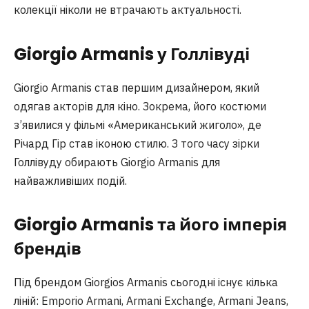
колекції ніколи не втрачають актуальності.
Giorgio Armanis у Голлівуді
Giorgio Armanis став першим дизайнером, який
одягав акторів для кіно. Зокрема, його костюми
з’явилися у фільмі «Американський жиголо», де
Річард Гір став іконою стилю. З того часу зірки
Голлівуду обирають Giorgio Armanis для
найважливіших подій.
Giorgio Armanis та його імперія
брендів
Під брендом Giorgios Armanis сьогодні існує кілька
ліній: Emporio Armani, Armani Exchange, Armani Jeans,