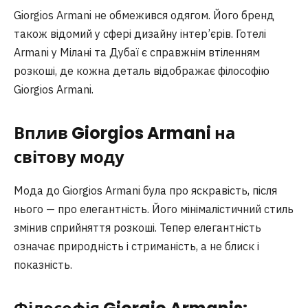
Giorgios Armani не обмежився одягом. Його бренд
також відомий у сфері дизайну інтер’єрів. Готелі
Armani у Мілані та Дубаї є справжнім втіленням
розкоші, де кожна деталь відображає філософію
Giorgios Armani.
Вплив Giorgios Armani на
світову моду
Мода до Giorgios Armani була про яскравість, після
нього — про елегантність. Його мінімалістичний стиль
змінив сприйняття розкоші. Тепер елегантність
означає природність і стриманість, а не блиск і
показність.