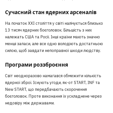
Сучасний стан ядерних арсеналів
На початок XXI століття у світі налічується близько
13 тисяч ядерних боєголовок. Більшість з них
належать США та Росії. Інші країни мають значно
менші запаси, але все одно володіють достатньою
силою, щоб завдати непоправної шкоди людству.
Програми роззброєння
Світ неодноразово намагався обмежити кількість
ядерної зброї. Існують угоди, як-от START, INF та
New START, що передбачають скорочення
боєголовок. Проте виконання їх ускладнене через
недовіру між державами.