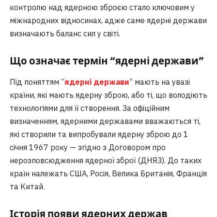
контролю над ядерною зброєю стало ключовим у
міжнародних відносинах, адже саме ядерні держави
визначають баланс сил у світі.
Що означає термін “ядерні держави”
Під поняттям “
ядерні держави
” мають на увазі
країни, які мають ядерну зброю, або ті, що володіють
технологіями для її створення. За офіційним
визначенням, ядерними державами вважаються ті,
які створили та випробували ядерну зброю до 1
січня 1967 року — згідно з Договором про
нерозповсюдження ядерної зброї (ДНЯЗ). До таких
країн належать США, Росія, Велика Британія, Франція
та Китай.
Історія появи ядерних держав