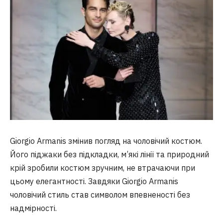
Giorgio Armanis змінив погляд на чоловічий костюм.
Його піджаки без підкладки, м’які лінії та природний
крій зробили костюм зручним, не втрачаючи при
цьому елегантності. Завдяки Giorgio Armanis
чоловічий стиль став символом впевненості без
надмірності.