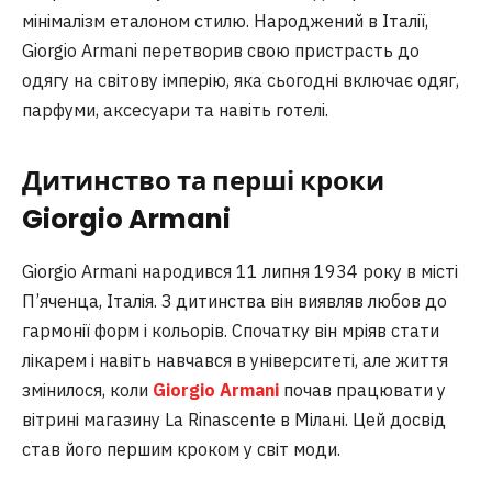
мінімалізм еталоном стилю. Народжений в Італії,
Giorgio Armani перетворив свою пристрасть до
одягу на світову імперію, яка сьогодні включає одяг,
парфуми, аксесуари та навіть готелі.
Дитинство та перші кроки
Giorgio Armani
Giorgio Armani народився 11 липня 1934 року в місті
П’яченца, Італія. З дитинства він виявляв любов до
гармонії форм і кольорів. Спочатку він мріяв стати
лікарем і навіть навчався в університеті, але життя
змінилося, коли
Giorgio Armani
почав працювати у
вітрині магазину La Rinascente в Мілані. Цей досвід
став його першим кроком у світ моди.