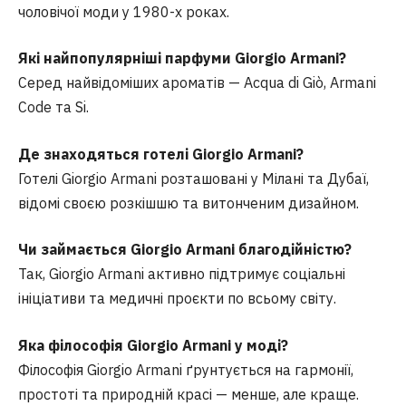
чоловічої моди у 1980-х роках.
Які найпопулярніші парфуми Giorgio Armani?
Серед найвідоміших ароматів — Acqua di Giò, Armani
Code та Si.
Де знаходяться готелі Giorgio Armani?
Готелі Giorgio Armani розташовані у Мілані та Дубаї,
відомі своєю розкішшю та витонченим дизайном.
Чи займається Giorgio Armani благодійністю?
Так, Giorgio Armani активно підтримує соціальні
ініціативи та медичні проєкти по всьому світу.
Яка філософія Giorgio Armani у моді?
Філософія Giorgio Armani ґрунтується на гармонії,
простоті та природній красі — менше, але краще.