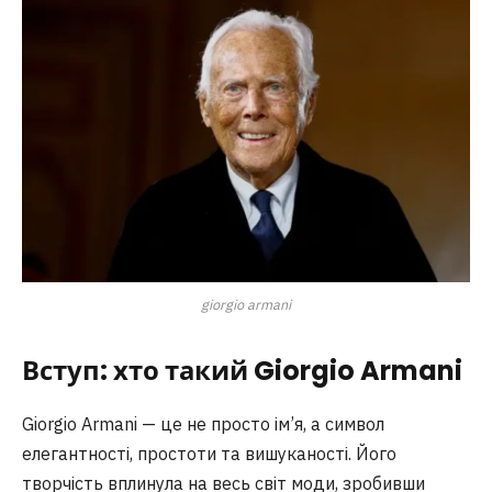
giorgio armani
Вступ: хто такий Giorgio Armani
Giorgio Armani — це не просто ім’я, а символ
елегантності, простоти та вишуканості. Його
творчість вплинула на весь світ моди, зробивши