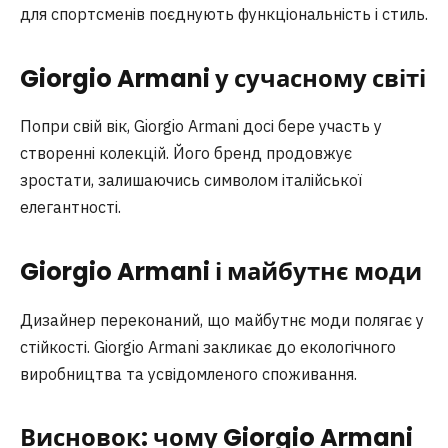
для спортсменів поєднують функціональність і стиль.
Giorgio Armani у сучасному світі
Попри свій вік, Giorgio Armani досі бере участь у
створенні колекцій. Його бренд продовжує
зростати, залишаючись символом італійської
елегантності.
Giorgio Armani і майбутнє моди
Дизайнер переконаний, що майбутнє моди полягає у
стійкості. Giorgio Armani закликає до екологічного
виробництва та усвідомленого споживання.
Висновок: чому Giorgio Armani