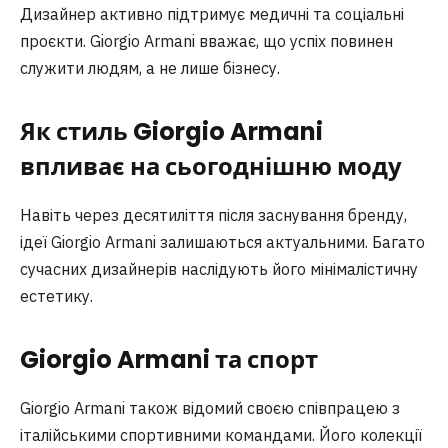
Дизайнер активно підтримує медичні та соціальні
проєкти. Giorgio Armani вважає, що успіх повинен
служити людям, а не лише бізнесу.
Як стиль Giorgio Armani
впливає на сьогоднішню моду
Навіть через десятиліття після заснування бренду,
ідеї Giorgio Armani залишаються актуальними. Багато
сучасних дизайнерів наслідують його мінімалістичну
естетику.
Giorgio Armani та спорт
Giorgio Armani також відомий своєю співпрацею з
італійськими спортивними командами. Його колекції