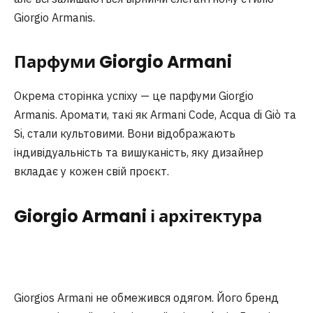
Giorgio Armanis.
Парфуми Giorgio Armani
Окрема сторінка успіху — це парфуми Giorgio
Armanis. Аромати, такі як Armani Code, Acqua di Giò та
Si, стали культовими. Вони відображають
індивідуальність та вишуканість, яку дизайнер
вкладає у кожен свій проєкт.
Giorgio Armani і архітектура
Giorgios Armani не обмежився одягом. Його бренд