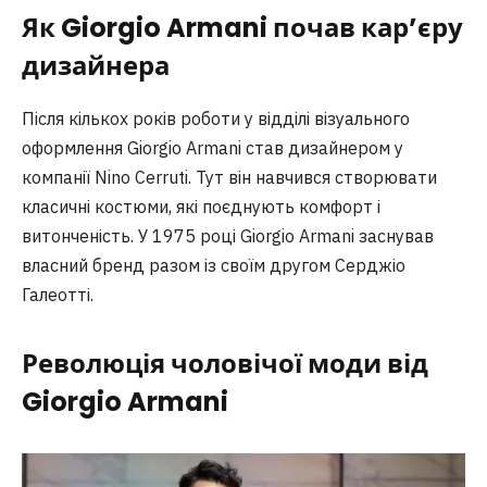
Як Giorgio Armani почав кар’єру
дизайнера
Після кількох років роботи у відділі візуального
оформлення Giorgio Armani став дизайнером у
компанії Nino Cerruti. Тут він навчився створювати
класичні костюми, які поєднують комфорт і
витонченість. У 1975 році Giorgio Armani заснував
власний бренд разом із своїм другом Серджіо
Галеотті.
Революція чоловічої моди від
Giorgio Armani