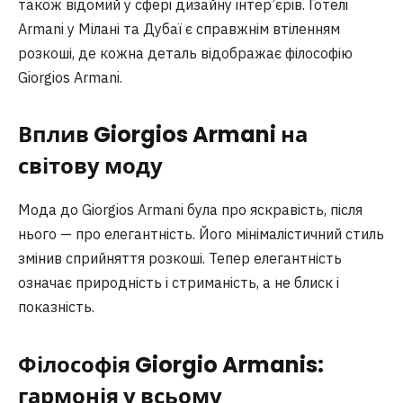
також відомий у сфері дизайну інтер’єрів. Готелі
Armani у Мілані та Дубаї є справжнім втіленням
розкоші, де кожна деталь відображає філософію
Giorgios Armani.
Вплив Giorgios Armani на
світову моду
Мода до Giorgios Armani була про яскравість, після
нього — про елегантність. Його мінімалістичний стиль
змінив сприйняття розкоші. Тепер елегантність
означає природність і стриманість, а не блиск і
показність.
Філософія Giorgio Armani
s
:
гармонія у всьому