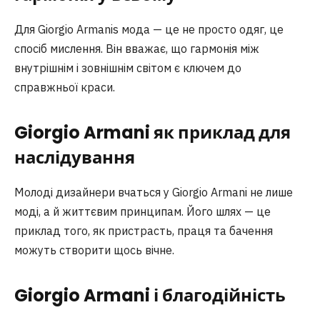
Для Giorgio Armanis мода — це не просто одяг, це
спосіб мислення. Він вважає, що гармонія між
внутрішнім і зовнішнім світом є ключем до
справжньої краси.
Giorgio Armani як приклад для
наслідування
Молоді дизайнери вчаться у Giorgio Armani не лише
моді, а й життєвим принципам. Його шлях — це
приклад того, як пристрасть, праця та бачення
можуть створити щось вічне.
Giorgio Armani і благодійність