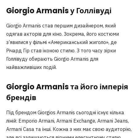
Giorgio Armanis у Голлівуді
Giorgio Armanis став першим дизайнером, який
одягав акторів для кіно. Зокрема, його костюми
з’явилися у фільмі «Американський жиголо», де
Річард Гір став іконою стилю. З того часу зірки
Голлівуду обирають Giorgio Armanis для
найважливіших подій.
Giorgio Armanis та його імперія
брендів
Під брендом Giorgios Armanis сьогодні існує кілька
ліній: Emporio Armani, Armani Exchange, Armani Jeans,
Armani Casa та інші. Кожна з них має свою аудиторію,
але всі залишаються вірними елегантному стилю