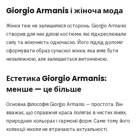
Giorgio Armanis і жіноча мода
Жінки теж не залишилися осторонь. Giorgio Armanis
створив для них ділові костюми, які підкреслювали
силу та жіночність одночасно. Його підхід допоміг
сформувати образ сучасної жінки, яка вміє бути
незалежною, але залишається витонченою.
Естетика Giorgio Armanis:
менше — це більше
Основна філософія Giorgio Armanis — простота. Він
вважає, що справжня краса полягає в чистих лініях,
природних кольорах і гармонії форм. Саме тому його
колекції ніколи не втрачають актуальності.