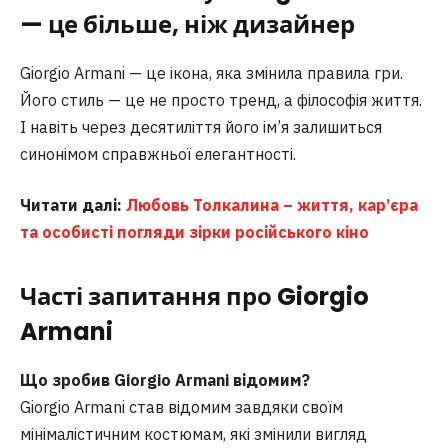
— це більше, ніж дизайнер
Giorgio Armani — це ікона, яка змінила правила гри.
Його стиль — це не просто тренд, а філософія життя.
І навіть через десятиліття його ім’я залишиться
синонімом справжньої елегантності.
Читати далі:
Любовь Толкалина – життя, кар’єра
та особисті погляди зірки російського кіно
Часті запитання
про Giorgio
Armani
Що зробив Giorgio Armani відомим?
Giorgio Armani став відомим завдяки своїм
мінімалістичним костюмам, які змінили вигляд