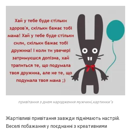
привітання з днем народження мужчині,картинки’s
Жартівливі привітання завжди піднімають настрій.
Веселі побажання у поєднанні з креативними