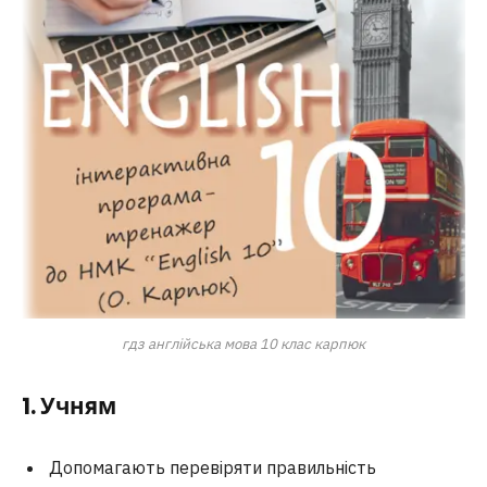
гдз англійська мова 10 клас карпюк
1. Учням
Допомагають перевіряти правильність