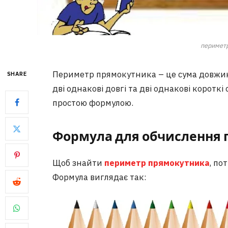
перимет
Периметр прямокутника – це сума довжин 
SHARE
дві однакові довгі та дві однакові коротк
простою формулою.
Формула для обчислення
Щоб знайти
периметр прямокутника
, по
Формула виглядає так: