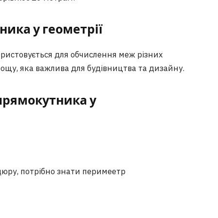
ика у геометрії
ристовується для обчислення меж різних
лощу, яка важлива для будівництва та дизайну.
прямокутника у
юру, потрібно знати перимеeтр