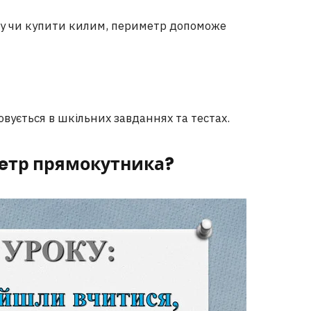
гу чи купити килим, периметр допоможе
ується в шкільних завданнях та тестах.
e
тр прямокутника?