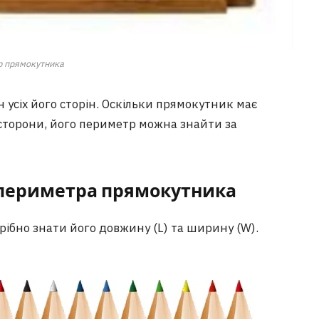
р прямокутника
усіх його сторін. Оскільки прямокутник має
і сторони, його периметр можна знайти за
 периметра прямокутника
трібно знати його довжину (L) та ширину (W).