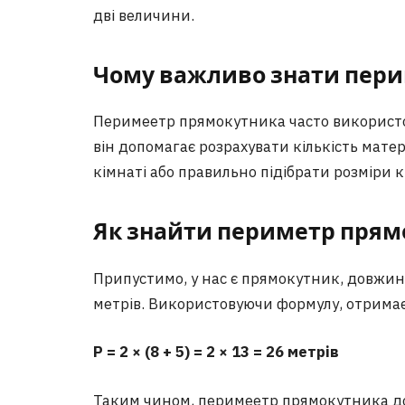
дві величини.
Чому важливо знати пер
Перимеeтр прямокутника часто використо
він допомагає розрахувати кількість матер
кімнаті або правильно підібрати розміри 
Як знайти периметр прям
Припустимо, у нас є прямокутник, довжина
метрів. Використовуючи формулу, отрима
P = 2 × (8 + 5) = 2 × 13 = 26 метрів
Таким чином, перимеeтр прямокутника до