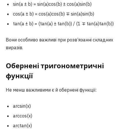
sin(a ± b) = sin(a)cos(b) ± cos(a)sin(b)
cos(a ± b) = cos(a)cos(b) ∓ sin(a)sin(b)
tan(a ± b) = (tan(a) ± tan(b)) / (1 ∓ tan(a)tan(b))
Вони особливо важливі при розв’язанні складних
виразів.
Обернені тригонометричні
функції
Не менш важливими є й обернені функції:
arcsin(x)
arccos(x)
arctan(x)