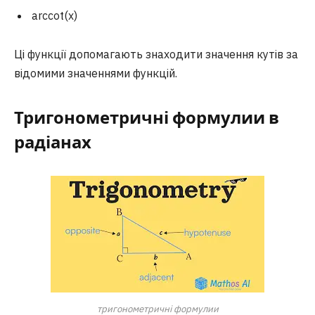
arccot(x)
Ці функції допомагають знаходити значення кутів за
відомими значеннями функцій.
Тригонометричні формулии в
радіанах
тригонометричні формулии