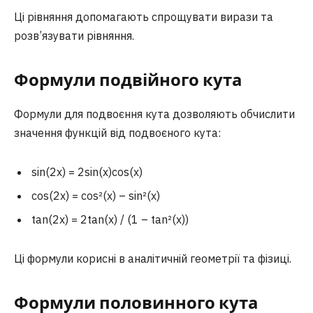
Ці рівняння допомагають спрощувати вирази та
розв’язувати рівняння.
Формули подвійного кута
Формули для подвоєння кута дозволяють обчислити
значення функцій від подвоєного кута:
sin(2x) = 2sin(x)cos(x)
cos(2x) = cos²(x) – sin²(x)
tan(2x) = 2tan(x) / (1 – tan²(x))
Ці формули корисні в аналітичній геометрії та фізиці.
Формули половинного кута