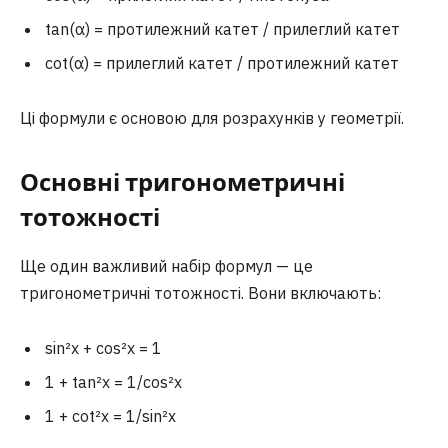
tan(α) = протилежний катет / прилеглий катет
cot(α) = прилеглий катет / протилежний катет
Ці формули є основою для розрахунків у геометрії.
Основні тригонометричні
тотожності
Ще один важливий набір формул — це
тригонометричні тотожності. Вони включають:
sin²x + cos²x = 1
1 + tan²x = 1/cos²x
1 + cot²x = 1/sin²x