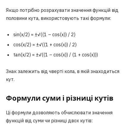
Якщо потрібно розрахувати значення функцій від
половини кута, використовують такі формули:
sin(x/2) = ±√((1 – cos(x)) / 2)
cos(x/2) = ±√((1 + cos(x)) / 2)
tan(x/2) = ±√((1 – cos(x)) / (1 + cos(x)))
Знак залежить від чверті кола, в якій знаходиться
кут.
Формули суми і різниці кутів
Ці формули дозволяють обчислювати значення
функцій від суми чи різниці двох кутів: