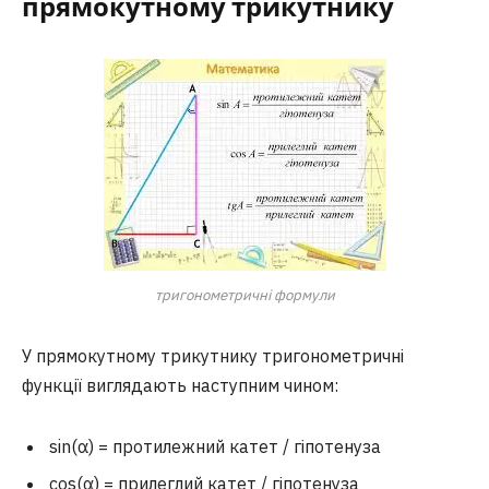
прямокутному трикутнику
тригонометричні формули
У прямокутному трикутнику тригонометричні
функції виглядають наступним чином:
sin(α) = протилежний катет / гіпотенуза
cos(α) = прилеглий катет / гіпотенуза