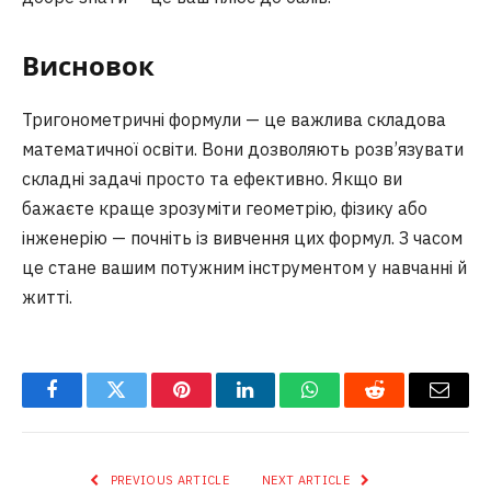
Висновок
Тригонометричні формули — це важлива складова
математичної освіти. Вони дозволяють розв’язувати
складні задачі просто та ефективно. Якщо ви
бажаєте краще зрозуміти геометрію, фізику або
інженерію — почніть із вивчення цих формул. З часом
це стане вашим потужним інструментом у навчанні й
житті.
Facebook
Twitter
Pinterest
LinkedIn
WhatsApp
Reddit
Email
PREVIOUS ARTICLE
NEXT ARTICLE