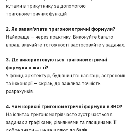
кутами в трикутнику за допомогою
тригонометричних функцій.
2. Як запам’ятати тригонометричні формули?
Найкраще — через практику. Виконуйте багато
вправ, вивчайте тотожності, застосовуйте у задачах.
3. Де використовуються тригонометричні
формули в житті?
У фізиці, архітектурі, будівництві, навігації, астрономії
та інженерії — скрізь, де важлива точність
розрахунків.
4. Чим корисні тригонометричні формули в ЗНО?
На іспитах тригонометрія часто зустрічається в
задачах з графіками, рівняннями та площинами. Її
добре знати — це ваш плюс до балів.