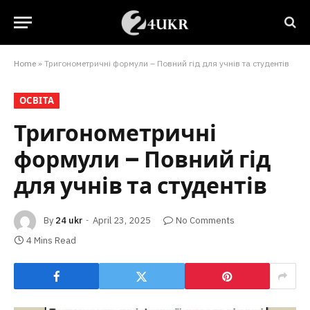
Home
»
Тригонометричні формули – Повний гід для учнів та студентів
ОСВІТА
Тригонометричні
формули – Повний гід
для учнів та студентів
By
24 ukr
April 23, 2025
No Comments
4 Mins Read